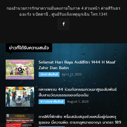
กองอำนวยการรักษาความมั่นคงภายในภาค 4 ส่วนหน้า ค่ายสิรินธร
อ.ยะรัง จ.ปัตตานี , ศูนย์รับแจ้งเหตุฉุกเฉิน โทร.1341
ข่าวที่ได้รับความสนใจ
Selamat Hari Raya Aidilfitri 1444 H Maaf
Zahir Dan Batin
April 22, 2023
ประชาสัมพันธ์
ทหารพราน 44 ร่วมกิจกรรมกวนอาซูรอสัมพันธ์
สืบสานวัฒนธรรมของท้องถิ่น
August 1, 2024
ข่าวประชาสัมพันธ์
การให้ที่พักพิง หรือสนับสนุนช่วยเหลือผู้ก่อเหตุ
รุนแรง มีความผิด ตามกฎหมายอาญา มาตรา 189