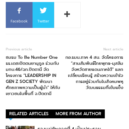
Facebook
Twitter
Previous article
Next article
ชมรม To Be Number One
กอ.รมน.ภาค 4 สน. จัดโครงการ
รร.เดชะปัตตนยานุกูล ร่วมกับ
“สานสัมพันธ์ไทยพุทธ-มุสลิม
มทบ.46/ฉก.ปัตตานี จัด
จังหวัดชายแดนภาคใต้” แลก
โครงการ “LEADERSHIP IN
เปลี่ยนเรียนรู้ สร้างความเข้าใจ
GEN Z SOCIETY พัฒนา
การอยู่ร่วมกันในสังคมพหุ
ศักยภาพความเป็นผู้นำ” ให้กับ
วัฒนธรรมที่เข้มแข็ง
เยาวชนในพื้นที่ จ.ปัตตานี
RELATED ARTICLES
MORE FROM AUTHOR
รองแม่ทัพภาคที่ 4 เป็นประธาน