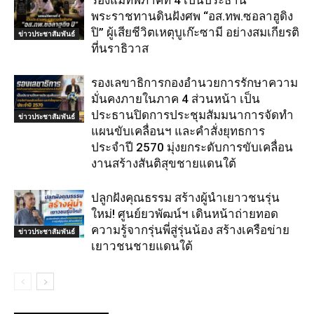
พระราชทานดินฝังศพ “อส.ทพ.ซอลาฮูดิง
ปิ” ผู้เสียชีวิตเหตุบูเก๊ะซามี อย่างสมเกียรติ
ข่าวประชาสัมพันธ์
ที่นราธิวาส
รองเลขาธิการกองอำนวยการรักษาความ
มั่นคงภายในภาค 4 ส่วนหน้า เป็น
ประธานปิดการประชุมสัมมนาการจัดทำ
ข่าวประชาสัมพันธ์
แผนขับเคลื่อนฯ และคำสั่งยุทธการ
ประจำปี 2570 มุ่งยกระดับการขับเคลื่อน
งานสร้างสันติสุขชายแดนใต้
ปลูกฝังคุณธรรม สร้างผู้นำเยาวชนรุ่น
ใหม่! ศูนย์ยวพัฒน์ฯ เดินหน้าถ่ายทอด
ความรู้จากรุ่นพี่สู่รุ่นน้อง สร้างเครือข่าย
ข่าวประชาสัมพันธ์
เยาวชนชายแดนใต้