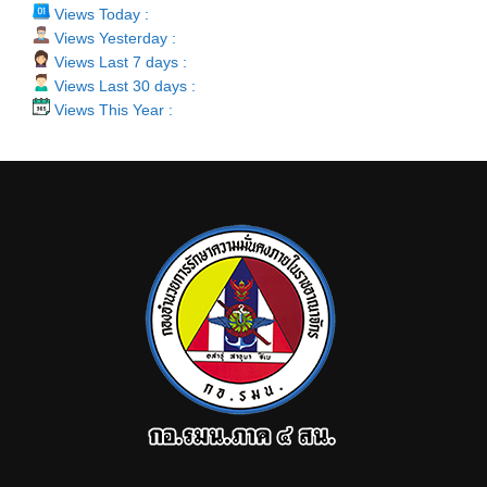
Views Today :
Views Yesterday :
Views Last 7 days :
Views Last 30 days :
Views This Year :