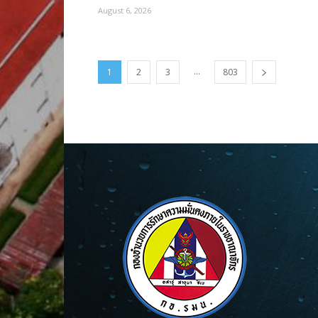
August 6, 2026
...
1
2
3
803