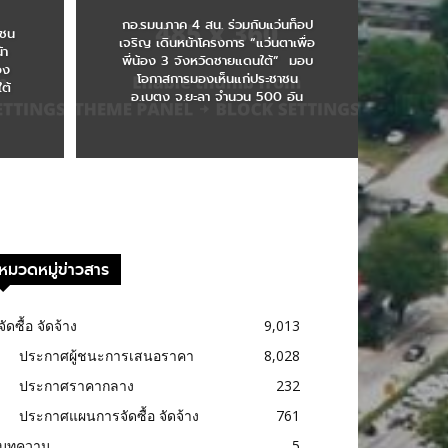
กอ.รมน.ภาค 4 สน. ร่วมกับแว่นท็อป
วชน
เจริญ เดินหน้าโครงการ “แว่นตาเพื่อ
้า
พี่น้อง 3 จังหวัดชายแดนใต้” มอบ
้อง
โอกาสการมองเห็นแก่ประชาชน
ต้
อ.เบตง จ.ยะลา จำนวน 500 อัน
หมวดหมู่ข่าวสาร
จัดซื้อ จัดจ้าง
9,013
ประกาศผู้ชนะการเสนอราคา
8,028
ประกาศราคากลาง
232
ประกาศแผนการจัดซื้อ จัดจ้าง
761
บทความ
5