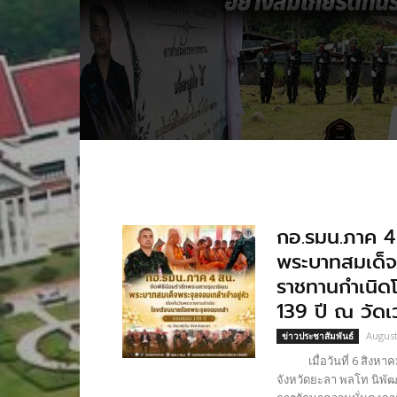
กอ.รมน.ภาค 4 
พระบาทสมเด็จพ
ราชทานกำเนิด
139 ปี ณ วัดเ
August
ข่าวประชาสัมพันธ์
เมื่อวันที่ 6 สิงหาคม
จังหวัดยะลา พลโท นิพั