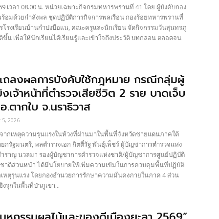
 เวลา 08.00 น. หน่วยเฉพาะกิจกรมทหารพรานที่ 41 โดย ผู้บังคับกอง
ร้อมด้วยกำลังพล ชุดปฏิบัติการกิจการพลเรือน กองร้อยทหารพรานที่
ารโรงเรียนบ้านกำปงบือแน, คณะครูและนักเรียน จัดกิจกรรมวันสุนทรภู่
้น เพื่อให้นักเรียนได้เรียนรู้และเข้าใจถึงประวัติ บทกลอน ตลอดจน
แถลงผลการบังคับใช้กฎหมาย กรณีกลุ่มผู้
ิงเจ้าหน้าที่ตำรวจเสียชีวิต 2 ราย บาดเจ็บ
่ อ.ตากใบ จ.นราธิวาส
 5, 2026
กเหตุความรุนแรงในห้วงที่ผ่านมาในพื้นที่จังหวัดชายแดนภาคใต้
กรัฐมนตรี, พลตำรวจเอก กิตติ์รัฐ พันธุ์เพ็ชร์ ผู้บัญชาการตำรวจแห่ง
ำราญ นวลมา รองผู้บัญชาการตำรวจแห่งชาติ/ผู้บัญชาการศูนย์ปฏิบัติ
ติส่วนหน้า ได้มีนโยบายให้เพิ่มความเข้มในการควบคุมพื้นที่ปฏิบัติ
ู้ก่อเหตุรุนแรง โดยกองอำนวยการรักษาความมั่นคงภายในภาค 4 ส่วน
งรุกในพื้นที่ป่าภูเขา...
“มหกรรมผลไม้และของดีเมืองยะลา 2569”