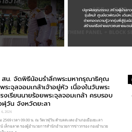
ปลูกฝังคุณธรรม สร้างผู้นำเยา
รุ่นใหม่! ศูนย์ยวพัฒน์ฯ เดินหน
ถ่ายทอดความรู้จากรุ่นพี่สู่รุ่นน
สร้างเครือข่ายเยาวชนชายแดนใ
สน. จัดพิธีน้อมรำลึกพระมหากรุณาธิคุณ
ระจุลจอมเกล้าเจ้าอยู่หัว เนื่องในวันพระ
โรงเรียนนายร้อยพระจุลจอมเกล้า ครบรอบ
วฬุวัน จังหวัดยะลา
 6, 2026
 2569 เวลา 09.00 น. ณ วัดเวฬุวัน ตำบลสะเตง อำเภอเมืองยะลา
ฒน์ เล็กฉลาด รองผู้อำนวยการสำนักอำนวยการข่าวกรอง กองอำนวย