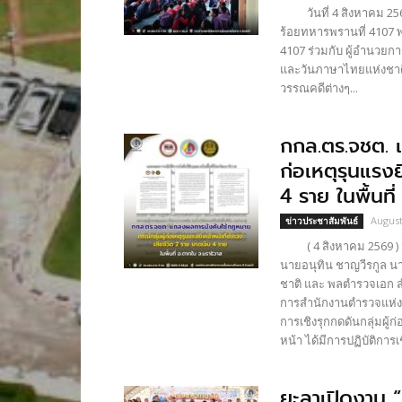
วันที่ 4 สิงหาคม 2569
ร้อยทหารพรานที่ 4107 พ
4107 ร่วมกับ ผู้อำนวยก
และวันภาษาไทยแห่งชาติขึ
วรรณคดีต่างๆ...
กกล.ตร.จชต. 
ก่อเหตุรุนแรงย
4 ราย ในพื้นที
August
ข่าวประชาสัมพันธ์
( 4 สิงหาคม 2569 ) จา
นายอนุทิน ชาญวีรกูล นาย
ชาติ และ พลตำรวจเอก ส
การสำนักงานตำรวจแห่งชา
การเชิงรุกกดดันกลุ่มผ
หน้า ได้มีการปฏิบัติการเชิ
ยะลาเปิดงาน 