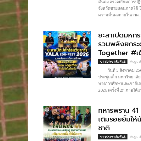
มั่นคง ตรวจเยี่ยมการปฏิบั
จังหวัดชายแดนภาคใต้ โด
ความมั่นคงภายในภาค..
ยะลาเปิดมหก
รวมพลังยกระด
Together #เต
August
ข่าวประชาสัมพันธ์
วันที่ 5 สิงหาคม 256
ประชุมเล็ก มหาวิทยาลั
ทางการศึกษาและภาคีเค
2026 (ครั้งที่ 2)” ภายใต้
ทหารพราน 41 ร
เติมรอยยิ้มให
ชาติ
August
ข่าวประชาสัมพันธ์