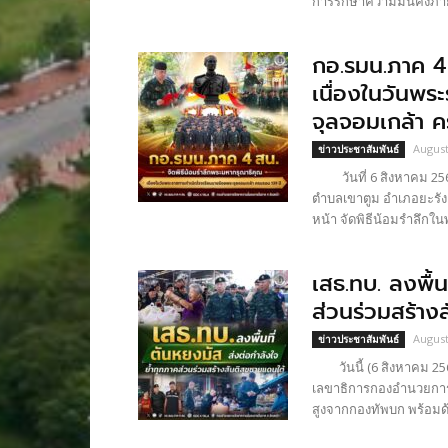
การรักษาความมั่นคงภา
กอ.รมน.ภาค 4 
เนื่องในวันพร
จุลจอมเกล้า 
August
ข่าวประชาสัมพันธ์
วันที่ 6 สิงหาคม 2569
ตำบลเขาตูม อำเภอยะรัง
หน้า จัดพิธีน้อมรำลึกใ
เสธ.ทบ. ลงพื้น
ส่วนร่วมสร้าง
August
ข่าวประชาสัมพันธ์
วันนี้ (6 สิงหาคม 256
เลขาธิการกองอำนวยการ
สูงจากกองทัพบก พร้อมด้ว