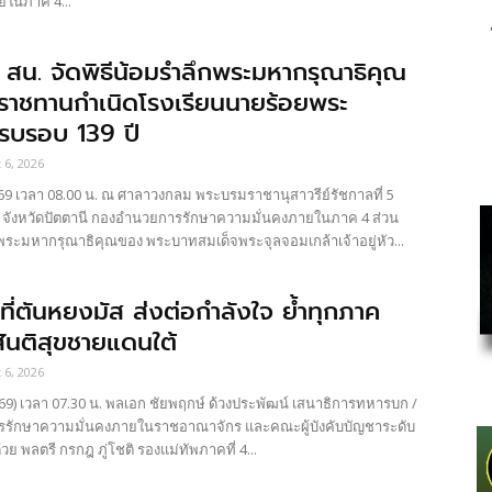
ยในภาค 4...
สน. จัดพิธีน้อมรำลึกพระมหากรุณาธิคุณ
ะราชทานกำเนิดโรงเรียนนายร้อยพระ
ครบรอบ 139 ปี
 6, 2026
 เวลา 08.00 น. ณ ศาลาวงกลม พระบรมราชานุสาวรีย์รัชกาลที่ 5
 จังหวัดปัตตานี กองอำนวยการรักษาความมั่นคงภายในภาค 4 ส่วน
นพระมหากรุณาธิคุณของ พระบาทสมเด็จพระจุลจอมเกล้าเจ้าอยู่หัว...
ที่ตันหยงมัส ส่งต่อกำลังใจ ย้ำทุกภาค
สันติสุขชายแดนใต้
 6, 2026
9) เวลา 07.30 น. พลเอก ชัยพฤกษ์ ด้วงประพัฒน์ เสนาธิการทหารบก /
รักษาความมั่นคงภายในราชอาณาจักร และคณะผู้บังคับบัญชาระดับ
ย พลตรี กรกฎ ภู่โชติ รองแม่ทัพภาคที่ 4...