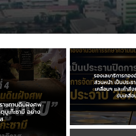
รองเลขาธิการกอง
ส่วนหน้า เป็นประ
เคลื่อนฯ และคำสั่
ขับเคลื่
ะราชทานดินฝังศพ
ตุบูเก๊ะซามี อย่าง
าส