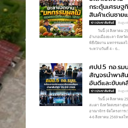
กระตุ้นเศรษฐ
สินค้าเด่นชาย
August
ข่าวประชาสัมพันธ์
วันนี้ (4 สิงหาคม 256
อำเภอเมืองยะลา จังหวัด
พิธีเปิดงาน มหกรรมผลไม
ระหว่างวันที่ 4 – 6...
ศปป.5 กอ.รมน
สัญจรนำพาสันต
อันดีและขับเคล
August
ข่าวประชาสัมพันธ์
วันนี้ (4 สิงหาคม 256
สะเดา จังหวัดสงขลา ศู
อาณาจักร จัดโครงการเว
4-6 สิงหาคม 2569 พลโท.