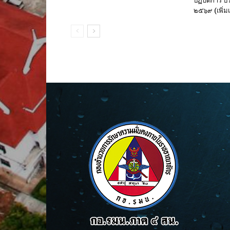
ปฏิบัติการ 
๒๕๖๙ (เพิ่มเ