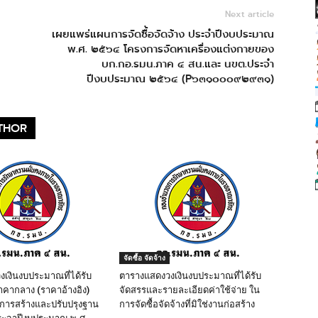
Next article
เผยแพร่แผนการจัดซื้อจัดจ้าง ประจำปีงบประมาณ
พ.ศ. ๒๕๖๔ โครงการจัดหาเครื่องแต่งกายของ
บก.กอ.รมน.ภาค ๔ สน.และ นขต.ประจำ
ปีงบประมาณ ๒๕๖๔ (P๖๓๑๐๐๐๙๒๙๓๑)
THOR
จัดซื้อ จัดจ้าง
เงินงบประมาณที่ได้รับ
ตารางแสดงวงเงินงบประมาณที่ได้รับ
คากลาง (ราคาอ้างอิง)
จัดสรรและรายละเอียดค่าใช้จ่าย ใน
นการสร้างและปรับปรุงฐาน
การจัดซื้อจัดจ้างที่มิใช่งานก่อสร้าง