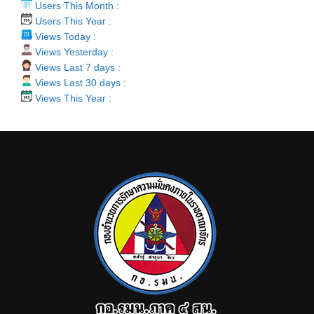
Users This Month :
Users This Year :
Views Today :
Views Yesterday :
Views Last 7 days :
Views Last 30 days :
Views This Year :