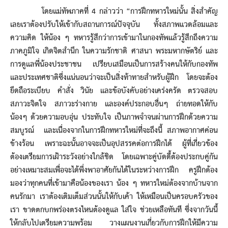
โดยแม่ทัพภาคที่ 4 กล่าวว่า “การฝึกทหารใหม่นั้น สิ่งสำคัญ
เลยเราต้องปรับให้เข้ากับสถานการณ์ปัจจุบัน ทั้งสภาพแวดล้อมและ
ความคิด ให้น้อง ๆ ทหารรู้สึกว่าการเข้ามาในกองทัพแล้วรู้สึกถึงความ
ภาคภูมิใจ เกิดจิตสำนึก ในความรักชาติ ศาสนา พระมหากษัตริย์ และ
การดูแลพี่น้องประชาชน เปรียบเสมือนเป็นการสร้างคนให้กับกองทัพ
และประเทศชาติซึ่งแน่นอนว่าจะเป็นสิ่งท้าทายสำหรับผู้ฝึก โดยจะต้อง
ยึดถือระเบียบ คำสั่ง วินัย และข้อบังคับอย่างเคร่งครัด ตรวจสอบ
สภาวะจิตใจ สภาวะร่างกาย และองค์ประกอบอื่นๆ ถ่ายทอดให้กับ
น้องๆ ด้วยความอบอุ่น ประทับใจ เป็นภาพจำจนผ่านการฝึกด้วยความ
สมบูรณ์ และเนื่องจากในการฝึกทหารใหม่ที่จะถึงนี้ สภาพอากาศค่อน
ข้างร้อน เพราะฉะนั้นอาจจะเป็นอุปสรรคต่อการฝึกได้ ผู้ที่เกี่ยวข้อง
ต้องเตรียมการเฝ้าระวังอย่างใกล้ชิด โดยเฉพาะคู่บัดดี้ต้องประกบคู่กัน
อย่างเหมาะสมเพื่อจะได้พึ่งพาอาศัยกันได้ในระหว่างการฝึก ครูฝึกต้อง
มองว่าทุกคนที่เข้ามาคือน้องของเรา น้อง ๆ ทหารใหม่ต้องจากบ้านจาก
คนรักมา เราต้องเติมเต็มส่วนนั้นให้กับเค้า ให้เหมือนเป็นครอบครัวของ
เรา ขาดตกบกพร่องตรงไหนต้องดูแล ใส่ใจ ช่วยเหลือทันที ซึ่งจากวันนี้
ให้กลับไปเตรียมความพร้อม วางแผนงานเกี่ยวกับการฝึกให้มีความ