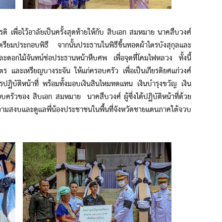
ื่อไว้อาลัยเป็นครั้งสุดท้ายให้กับ สิบเอก สมหมาย นาคสืบวงศ์
เตรียมประกอบพิธี จากนั้นประธานในพิธีขึ้นทอดผ้าไตรบังสุกุลและ
ดอกไม้จันทน์ช่อประธานหน้าหีบศพ เพื่อจุดที่โคมไฟหลวง ทั้งนี้
ร และเหรียญบางระจัน ให้แก่ครอบครัว เพื่อเป็นเกียรติยศแก่วงศ์
บัติหน้าที่ พร้อมทั้งมอบเงินสินไหมทดแทน เงินบำรุงขวัญ เงิน
อบครัวของ สิบเอก สมหมาย นาคสืบวงศ์ ผู้ซึ่งได้ปฏิบัติหน้าที่ด้วย
ความสงบและดูแลพี่น้องประชาชนในพื้นที่จังหวัดชายแดนภาคใต้จวบ