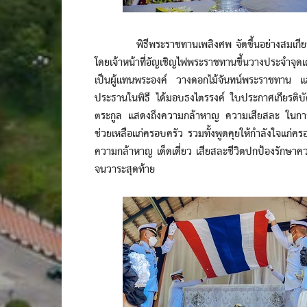
พิธีพระราชทานเพลิงศพ จัดขึ้นอย่างสมเกียรติ เพ
โดยเจ้าหน้าที่อัญเชิญไฟพระราชทานขึ้นวางประจำจุด
เป็นผู้แทนพระองค์ วางดอกไม้จันทน์พระราชทาน และ
ประธานในพิธี ได้มอบธงไตรรงค์ ใบประกาศเกียรติบัต
ตระกูล แสดงถึงความกล้าหาญ ความเสียสละ ในการปฏิ
ช่วยเหลือแก่ครอบครัว รวมทั้งพูดคุยให้กำลังใจแก่คร
ความกล้าหาญ เด็ดเดี่ยว เสียสละชีวิตปกป้องรักษา
จนวาระสุดท้าย