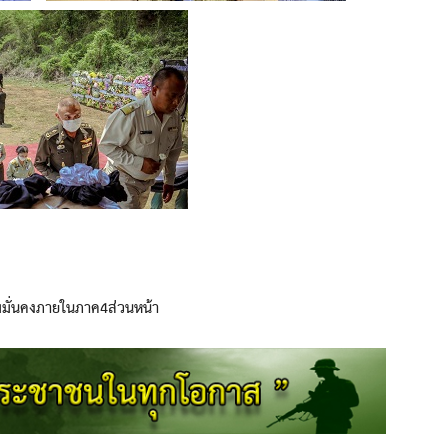
มมั่นคงภายในภาค4ส่วนหน้า