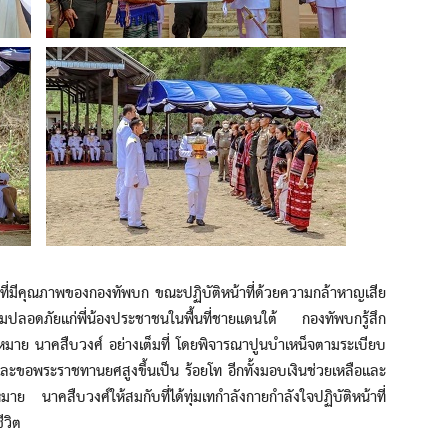
่มีคุณภาพของกองทัพบก ขณะปฏิบัติหน้าที่ด้วยความกล้าหาญเสีย
ามปลอดภัยแก่พี่น้องประชาชนในพื้นที่ชายแดนใต้ กองทัพบกรู้สึก
มหมาย นาคสืบวงศ์ อย่างเต็มที่ โดยพิจารณาปูนบำเหน็จตามระเบียบ
นและขอพระราชทานยศสูงขึ้นเป็น ร้อยโท อีกทั้งมอบเงินช่วยเหลือและ
าคสืบวงศ์ให้สมกับที่ได้ทุ่มเทกำลังกายกำลังใจปฏิบัติหน้าที่
ีวิต