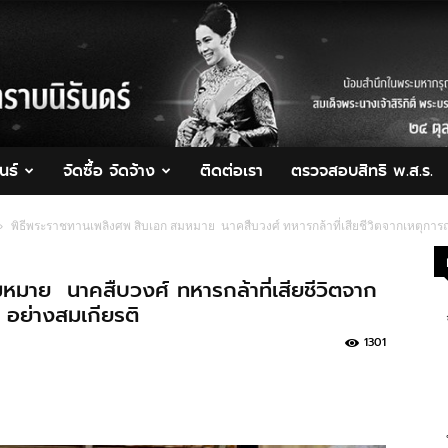
นธ์
จัดซื้อ จัดจ้าง
ติดต่อเรา
ตรวจสอบสิทธิ พ.ส.ร.
พิธีพระราชทานเพลิงศพ สิบเอก สมหมาย นาคสืบวงศ์ ทหารกล้าที่เสียชีวิตจากเหตุการณ์
มาย นาคสืบวงศ์ ทหารกล้าที่เสียชีวิตจาก
 อย่างสมเกียรติ
1301