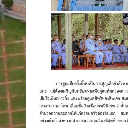
การสูญเสียครั้งนี้นับเป็นการสูญเสียกำลังพลที
สละ แม้ต้องเผชิญกับภยันตรายเพื่อดูแลคุ้มครองคว
เสียใจเป็นอย่างยิ่ง และพร้อมดูแลสิทธิของสิบเอก ส
กระทรวงกลาโหม เลื่อนชั้นเงินเดือนกรณีพิเศษ 7 ชั้
อำนวยความสะดวกให้แก่ครอบครัวของสิบเอก สมหมาย น
อย่างเต็มกำลังความสามารถจวบจนวินาทีสุดท้ายของช