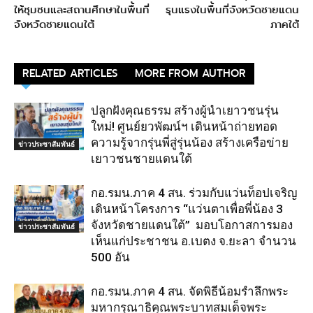
ให้ชุมชนและสถานศึกษาในพื้นที่
รุนแรงในพื้นที่จังหวัดชายแดน
จังหวัดชายแดนใต้
ภาคใต้
RELATED ARTICLES
MORE FROM AUTHOR
ปลูกฝังคุณธรรม สร้างผู้นำเยาวชนรุ่น
ใหม่! ศูนย์ยวพัฒน์ฯ เดินหน้าถ่ายทอด
ความรู้จากรุ่นพี่สู่รุ่นน้อง สร้างเครือข่าย
ข่าวประชาสัมพันธ์
เยาวชนชายแดนใต้
กอ.รมน.ภาค 4 สน. ร่วมกับแว่นท็อปเจริญ
เดินหน้าโครงการ “แว่นตาเพื่อพี่น้อง 3
จังหวัดชายแดนใต้” มอบโอกาสการมอง
ข่าวประชาสัมพันธ์
เห็นแก่ประชาชน อ.เบตง จ.ยะลา จำนวน
500 อัน
กอ.รมน.ภาค 4 สน. จัดพิธีน้อมรำลึกพระ
มหากรุณาธิคุณพระบาทสมเด็จพระ