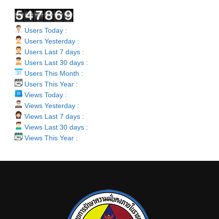
Users Today :
Users Yesterday :
Users Last 7 days :
Users Last 30 days :
Users This Month :
Users This Year :
Views Today :
Views Yesterday :
Views Last 7 days :
Views Last 30 days :
Views This Year :