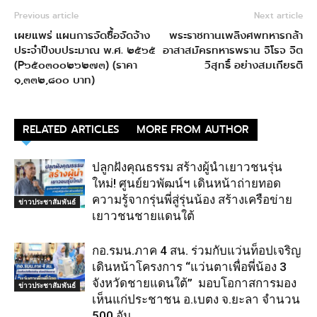
Previous article
Next article
เผยแพร่ แผนการจัดซื้อจัดจ้าง
พระราชทานเพลิงศพทหารกล้า
ประจำปีงบประมาณ พ.ศ. ๒๕๖๕
อาสาสมัครทหารพราน จิโรจ จิต
(P๖๕๐๓๐๐๒๖๒๗๓) (ราคา
วิสุทธิ์ อย่างสมเกียรติ
๑,๓๓๒,๘๐๐ บาท)
RELATED ARTICLES
MORE FROM AUTHOR
ปลูกฝังคุณธรรม สร้างผู้นำเยาวชนรุ่น
ใหม่! ศูนย์ยวพัฒน์ฯ เดินหน้าถ่ายทอด
ความรู้จากรุ่นพี่สู่รุ่นน้อง สร้างเครือข่าย
ข่าวประชาสัมพันธ์
เยาวชนชายแดนใต้
กอ.รมน.ภาค 4 สน. ร่วมกับแว่นท็อปเจริญ
เดินหน้าโครงการ “แว่นตาเพื่อพี่น้อง 3
จังหวัดชายแดนใต้” มอบโอกาสการมอง
ข่าวประชาสัมพันธ์
เห็นแก่ประชาชน อ.เบตง จ.ยะลา จำนวน
500 อัน