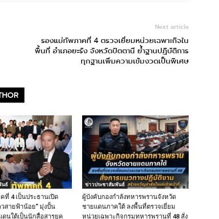
Next article
รองแม่ทัพภาคที่ 4 ตรวจเยี่ยมหน่วยเฉพาะกิจใน
พื้นที่ อำเภอยะรัง จังหวัดปัตตานี ย้ำฐานปฏิบัติการ
ทุกฐานเพิ่มความเข้มงวดเป็นพิเศษ
THOR
ันธ์
ข่าวประชาสัมพันธ์
คที่ 4 เป็นประธานเปิด
ผู้บังคับกองกำลังทหารพรานจังหวัด
วสายฟ้าน้อย” มุ่งปั้น
ชายแดนภาคใต้ ลงพื้นที่ตรวจเยี่ยม
นใต้เป็นนักสื่อสารยุค
หน่วยเฉพาะกิจกรมทหารพรานที่ 48 สั่ง