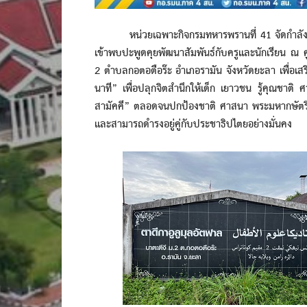
หน่วยเฉพาะกิจกรมทหารพรานที่ 41 จัดกำลังพลชุ
เข้าพบปะพูดคุยพัฒนาสัมพันธ์กับครูและนักเรียน ณ ศู
2 ตำบลกอตอตือร๊ะ อำเภอรามัน จังหวัดยะลา เพื่อเสร
นาที” เพื่อปลุกจิตสำนึกให้เด็ก เยาวชน รู้คุณชาต
สามัคคี” ตลอดจนปกป้องชาติ ศาสนา พระมหากษัตริ
และสามารถดำรงอยู่คู่กับประชาธิปไตยอย่างมั่นคง