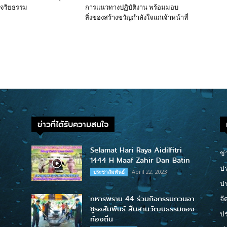
มีจริยธรรม
การแนวทางปฏิบัติงาน พร้อมมอบ
สิ่งของสร้างขวัญกำลังใจแก่เจ้าหน้าที่
ข่าวที่ได้รับความสนใจ
Selamat Hari Raya Aidilfitri
ข่
1444 H Maaf Zahir Dan Batin
ปร
April 22, 2023
ประชาสัมพันธ์
ป
ทหารพราน 44 ร่วมกิจกรรมกวนอา
จั
ซูรอสัมพันธ์ สืบสานวัฒนธรรมของ
ปร
ท้องถิ่น