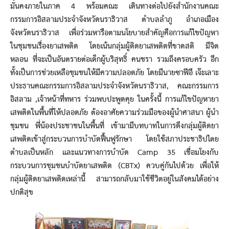
มั่นคงภายในภาค 4 พร้อมคณะ เดินทางต่อไปยังสำนักงานคณะ
กรรมการอิสลามประจำจังหวัดนราธิวาส ตำบลลำภู อำเภอเมือง
จังหวัดนราธิวาส เพื่อร่วมหารือตามนโยบายสำคัญคือการแก้ไขปัญหา
ในชุมชนเรื่องยาเสพติด โดยเน้นกลุ่มผู้ติดยาเสพติดที่ขาดสติ มีจิต
หลอน ที่จะเป็นอันตรายต่อเด็กผู้บริสุทธิ์ คนชรา รวมถึงครอบครัว อีก
ทั้งเป็นการช่วยเหลือชุมชนให้มีความปลอดภัย โดยมีนายซาฟีอี เจ๊ะเลาะ
ประธานคณะกรรมการอิสลามประจำจังหวัดนราธิวาส, คณะกรรมการ
อิสลาม ,เจ้าหน้าที่ทหาร ร่วมพบปะพูดคุย ในครั้งนี้ การแก้ไขปัญหายา
เสพติดในพื้นที่ให้ปลอดภัย ต้องอาศัยความร่วมมือของผู้นำศาสนา ผู้นำ
ชุมชน พี่น้องประชาชนในพื้นที่ เข้ามามีบทบาทในการดึงกลุ่มผู้ติดยา
เสพติดเข้าสู่กระบวนการบำบัดฟื้นฟูรักษา โดยใช้สภาประชาธิปไตย
ตำบลเป็นหลัก และแนวทางการบำบัด Camp 35 เชื่อมโยงกับ
กระบวนการชุมชนบำบัดยาเสพติด (CBTx) ควบคู่กันไปด้วย เพื่อให้
กลุ่มผู้ติดยาเสพติดเหล่านี้ สามารถกลับมาใช้ชีวิตอยู่ในสังคมได้อย่าง
ปกติสุข