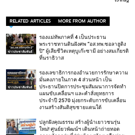
RELATED ARTICLES
MORE FROM AUTHOR
รองแม่ทัพภาคที่ 4 เป็นประธาน
พระราชทานดินฝังศพ “อส.ทพ.ซอลาฮูดิง
ปิ” ผู้เสียชีวิตเหตุบูเก๊ะซามี อย่างสมเกียรติ
ข่าวประชาสัมพันธ์
ที่นราธิวาส
รองเลขาธิการกองอำนวยการรักษาความ
มั่นคงภายในภาค 4 ส่วนหน้า เป็น
ประธานปิดการประชุมสัมมนาการจัดทำ
ข่าวประชาสัมพันธ์
แผนขับเคลื่อนฯ และคำสั่งยุทธการ
ประจำปี 2570 มุ่งยกระดับการขับเคลื่อน
งานสร้างสันติสุขชายแดนใต้
ปลูกฝังคุณธรรม สร้างผู้นำเยาวชนรุ่น
ใหม่! ศูนย์ยวพัฒน์ฯ เดินหน้าถ่ายทอด