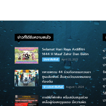
ข่าวที่ได้รับความสนใจ
Selamat Hari Raya Aidilfitri
ข่
1444 H Maaf Zahir Dan Batin
ปร
April 22, 2023
ประชาสัมพันธ์
ป
ทหารพราน 44 ร่วมกิจกรรมกวนอา
จั
ซูรอสัมพันธ์ สืบสานวัฒนธรรมของ
ปร
ท้องถิ่น
ข่
August 1, 2024
ข่าวประชาสัมพันธ์
วิ
การให้ที่พักพิง หรือสนับสนุนช่วย
ป
เหลือผู้ก่อเหตุรุนแรง มีความผิด