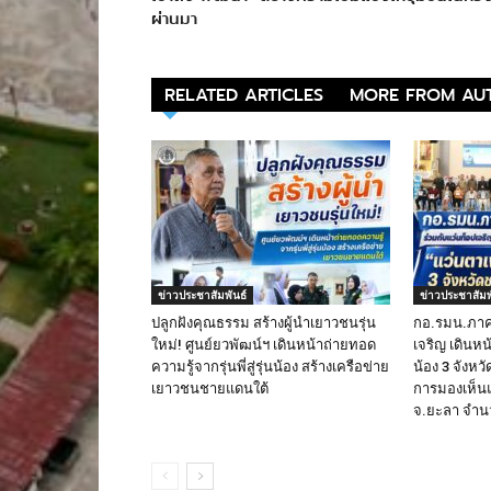
ผ่านมา
RELATED ARTICLES
MORE FROM AU
ข่าวประชาสัมพันธ์
ข่าวประชาสัมพ
ปลูกฝังคุณธรรม สร้างผู้นำเยาวชนรุ่น
กอ.รมน.ภาค 
ใหม่! ศูนย์ยวพัฒน์ฯ เดินหน้าถ่ายทอด
เจริญ เดินหน
ความรู้จากรุ่นพี่สู่รุ่นน้อง สร้างเครือข่าย
น้อง 3 จังห
เยาวชนชายแดนใต้
การมองเห็น
จ.ยะลา จำนว