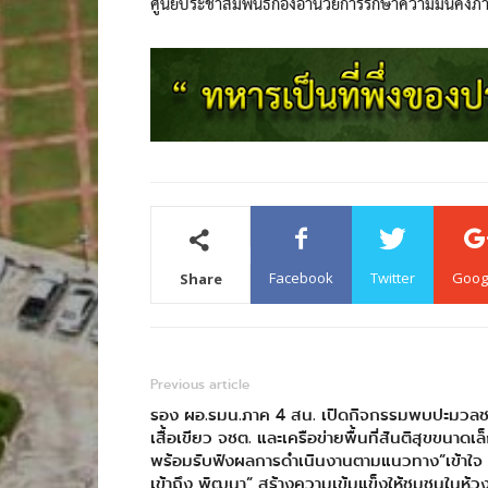
ศูนย์ประชาสัมพันธ์กองอำนวยการรักษาความมั่นคงภ
Facebook
Twitter
Goog
Share
Previous article
รอง ผอ.รมน.ภาค 4 สน. เปิดกิจกรรมพบปะมวล
เสื้อเขียว จชต. และเครือข่ายพื้นที่สันติสุขขนาดเล
พร้อมรับฟังผลการดำเนินงานตามแนวทาง”เข้าใจ
เข้าถึง พัฒนา” สร้างความเข้มแข็งให้ชุมชนในห้วงท