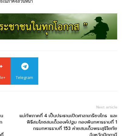
ายในภาค4ส่วนหน้า
le+
Telegram
Next article
ชน
แม่ทัพภาคที่ 4 เป็นประธานเปิดศาลาเกรียงไกร และ
็ก
พิธีสมโภชสมเด็จองค์ปฐม กองพันทหารราบที่ 1
กรมทหารราบที่ 153 ค่ายสมเด็จพระสุริโยทัย
ี่
จังหวัดปัตตานี