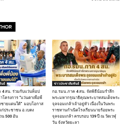
THOR
ันธ์
ข่าวประชาสัมพันธ์
4 สน. ร่วมกับแว่นท็อป
กอ.รมน.ภาค 4 สน. จัดพิธีน้อมรำลึก
้าโครงการ “แว่นตาเพื่อพี่
พระมหากรุณาธิคุณพระบาทสมเด็จพระ
วัดชายแดนใต้” มอบโอกาส
จุลจอมเกล้าเจ้าอยู่หัว เนื่องในวันพระ
แก่ประชาชน อ.เบตง
ราชทานกำเนิดโรงเรียนนายร้อยพระ
น 500 อัน
จุลจอมเกล้า ครบรอบ 139 ปี ณ วัดเวฬุ
วัน จังหวัดยะลา