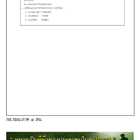
กอ.รมน.ภาค ๔ สน.