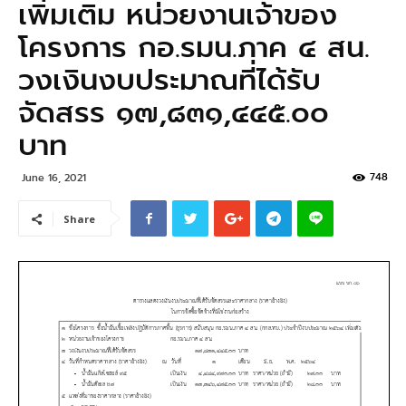
เพิ่มเติม หน่วยงานเจ้าของ
โครงการ กอ.รมน.ภาค ๔ สน.
วงเงินงบประมาณที่ได้รับ
จัดสรร ๑๗,๘๓๑,๔๔๕.๐๐
บาท
748
June 16, 2021
Share