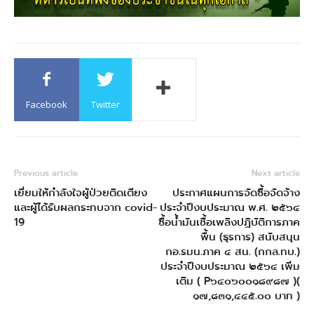
Facebook
Twitter
Previous article
Next article
เยี่ยมให้กำลังใจผู้ป่วยติดเตียง
ประกาศแผนการจัดซื้อจัดจ้าง
และผู้ได้รับผลกระทบจาก covid-
ประจำปีงบประมาณ พ.ศ. ๒๕๖๔
19
ซื้อน้ำมันเชื้อเพลิงปฏิบัติการภาค
พื้น (ธุรการ) สนับสนุน
กอ.รมน.ภาค ๔ สน. (กกล.ทบ.)
ประจำปีงบประมาณ ๒๕๖๔ เพิ่ม
เติม ( P๖๔๐๖๐๐๑๘๙๘๗ )(
๑๗,๘๓๑,๔๔๕.๐๐ บาท )