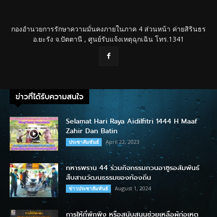
กองอำนวยการรักษาความมั่นคงภายในภาค 4 ส่วนหน้า ค่ายสิรินธร
อ.ยะรัง จ.ปัตตานี , ศูนย์รับแจ้งเหตุฉุกเฉิน โทร.1341
ข่าวที่ได้รับความสนใจ
Selamat Hari Raya Aidilfitri 1444 H Maaf
Zahir Dan Batin
April 22, 2023
ประชาสัมพันธ์
ทหารพราน 44 ร่วมกิจกรรมกวนอาซูรอสัมพันธ์
สืบสานวัฒนธรรมของท้องถิ่น
August 1, 2024
ข่าวประชาสัมพันธ์
การให้ที่พักพิง หรือสนับสนุนช่วยเหลือผู้ก่อเหตุ