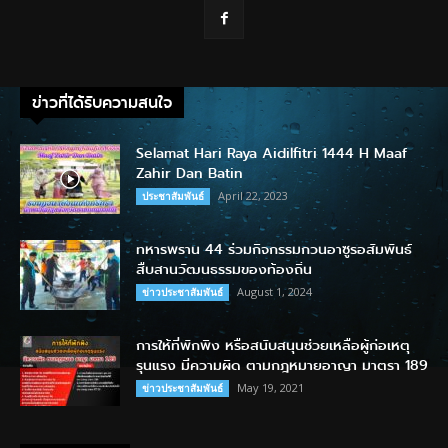
ข่าวที่ได้รับความสนใจ
Selamat Hari Raya Aidilfitri 1444 H Maaf
Zahir Dan Batin
April 22, 2023
ประชาสัมพันธ์
ทหารพราน 44 ร่วมกิจกรรมกวนอาซูรอสัมพันธ์
สืบสานวัฒนธรรมของท้องถิ่น
August 1, 2024
ข่าวประชาสัมพันธ์
การให้ที่พักพิง หรือสนับสนุนช่วยเหลือผู้ก่อเหตุ
รุนแรง มีความผิด ตามกฎหมายอาญา มาตรา 189
May 19, 2021
ข่าวประชาสัมพันธ์