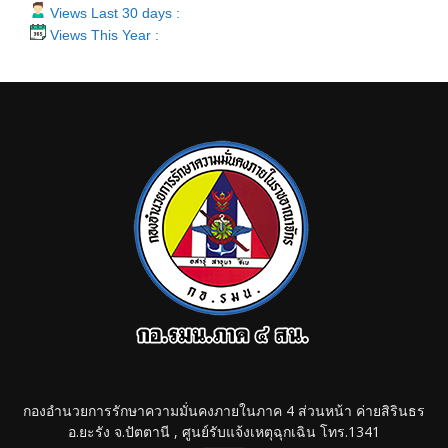
Views Last 30 days :
Views This Year :
กองอำนวยการรักษาความมั่นคงภายในภาค 4 ส่วนหน้า ค่ายสิรินธร
อ.ยะรัง จ.ปัตตานี , ศูนย์รับแจ้งเหตุฉุกเฉิน โทร.1341