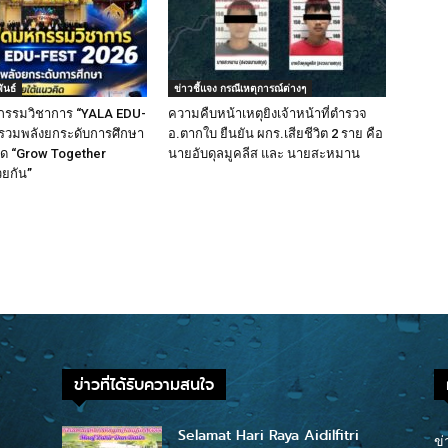
ันธ์
ข่าวชี้แจง กรณีเหตุการณ์ต่างๆ
กรรมวิชาการ “YALA EDU-
ความคืบหน้าเหตุยิงเจ้าหน้าที่ตำรวจ
 รวมพลังยกระดับการศึกษา
อ.ตากใบ ยืนยัน ผกร.เสียชีวิต 2 ราย คือ
ิด “Grow Together
นายอับดุลมูคลีส และ นายสะหมาน
วยกัน”
ข่าวที่ได้รับความสนใจ
Selamat Hari Raya Aidilfitri
ข่