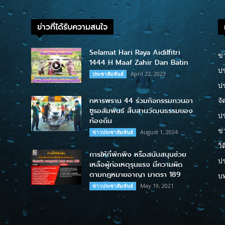
ข่าวที่ได้รับความสนใจ
Selamat Hari Raya Aidilfitri
ข่
1444 H Maaf Zahir Dan Batin
ปร
April 22, 2023
ประชาสัมพันธ์
ป
ทหารพราน 44 ร่วมกิจกรรมกวนอา
จั
ซูรอสัมพันธ์ สืบสานวัฒนธรรมของ
ปร
ท้องถิ่น
ข่
August 1, 2024
ข่าวประชาสัมพันธ์
วิ
การให้ที่พักพิง หรือสนับสนุนช่วย
ป
เหลือผู้ก่อเหตุรุนแรง มีความผิด
ตามกฎหมายอาญา มาตรา 189
บ
May 19, 2021
ข่าวประชาสัมพันธ์