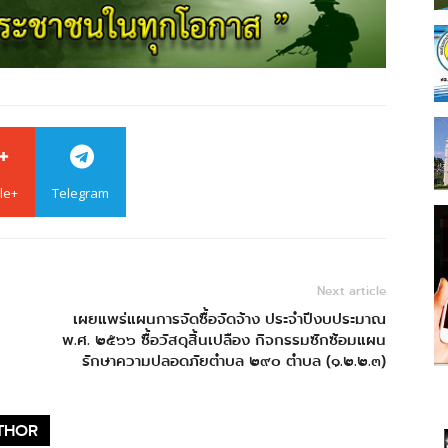
le+
Telegram
Next article
เผยแพร่แผนการจัดซื้อจัดจ้าง ประจำปีงบประมาณ
พ.ศ. ๒๕๖๖ ซื้อวัสดุสิ้นเปลือง กิจกรรมซักซ้อมแผน
รักษาความปลอดภัยตำบล ๒๙๐ ตำบล (๑.๒.๒.๓)
THOR