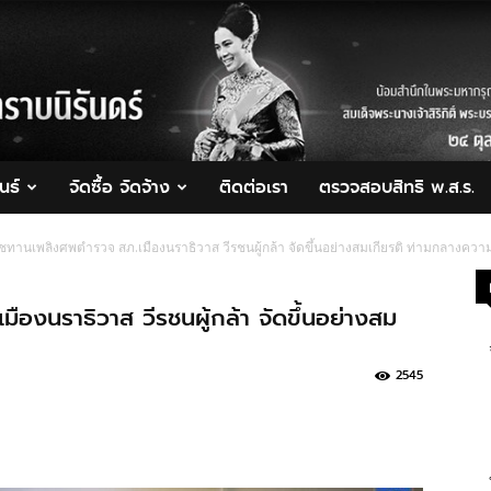
นธ์
จัดซื้อ จัดจ้าง
ติดต่อเรา
ตรวจสอบสิทธิ พ.ส.ร.
าชทานเพลิงศพตำรวจ สภ.เมืองนราธิวาส วีรชนผู้กล้า จัดขึ้นอย่างสมเกียรติ ท่ามกลางควา
องนราธิวาส วีรชนผู้กล้า จัดขึ้นอย่างสม
2545