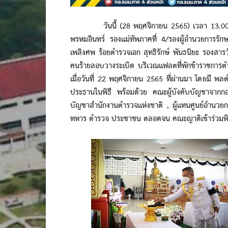
วันนี้ (28 พฤศจิกายน 2565) เวลา 13.00 น. 
พรหมอินทร์ รองแม่ทัพภาคที่ 4/รองผู้อำนวยการรั
เพลิงศพ ร้อยตำรวจเอก สุทธิรักษ์ พันธนิยะ รองสารว
คนร้ายลอบวางระเบิด บริเวณแฟลตที่พักข้าราชการตำ
เมื่อวันที่ 22 พฤศจิกายน 2565 ที่ผ่านมา โดยมี พล
ประธานในพิธี พร้อมด้วย คณะผู้บังคับบัญชาจากก
บัญชาสำนักงานตำรวจแห่งชาติ , ผู้แทนศูนย์อำนวย
ทหาร ตำรวจ ประชาชน ตลอดจน คณะญาติเข้าร่วมพิธีเ