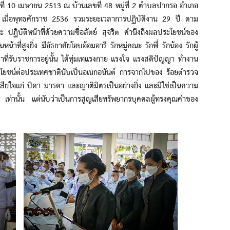
ี่ 10 เมษายน 2513 ณ บ้านเลขที่ 48 หมู่ที่ 2 ตำบลปากรอ อำเภอ
 เมื่อพุทธศักราช 2536 รวมระยะเวลาการปฏิบัติงาน 29 ปี ตาม
ะ ปฏิบัติหน้าที่ด้วยความซื่อสัตย์ สุจริต คำนึงถึงผลประโยชน์ของ
าที่สูงยิ่ง มีอัธยาศัยโอบอ้อมอารี รักหมู่คณะ รักพี่ รักน้อง รักผู้
ลาที่รับราชการอยู่นั้น ได้ทุ่มเทแรงกาย แรงใจ แรงสติปัญญา ทำงาน
ะโยชน์ต่อประเทศชาตินับเป็นอเนกอนันต์ การจากไปของ ร้อยตำรวจ
ศกเสียใจแก่ บิดา มารดา และญาติมิตรเป็นอย่างยิ่ง และมิใช่เป็นความ
ะ เท่านั้น แต่นับว่าเป็นการสูญเสียทรัพยากรบุคคลผู้ทรงคุณค่าของ