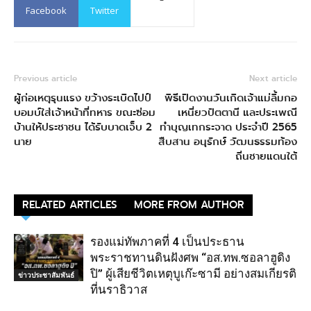
Facebook
Twitter
Previous article
Next article
ผู้ก่อเหตุรุนแรง ขว้างระเบิดไปป์
พิธีเปิดงานวันเกิดเจ้าแม่ลิ้มกอ
บอมบ์ใส่เจ้าหน้าที่ทหาร ขณะซ่อม
เหนี่ยวปัตตานี และประเพณี
บ้านให้ประชาชน ได้รับบาดเจ็บ 2
ทำบุญเทกระจาด ประจำปี 2565
นาย
สืบสาน อนุรักษ์ วัฒนธรรมท้อง
ถิ่นชายแดนใต้
RELATED ARTICLES
MORE FROM AUTHOR
รองแม่ทัพภาคที่ 4 เป็นประธาน
พระราชทานดินฝังศพ “อส.ทพ.ซอลาฮูดิง
ปิ” ผู้เสียชีวิตเหตุบูเก๊ะซามี อย่างสมเกียรติ
ข่าวประชาสัมพันธ์
ที่นราธิวาส