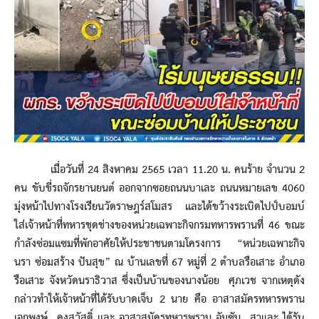
เมื่อวันที่ 24 สิงหาคม 2565 เวลา 11.20 น. คนร้าย จำนวน 2
คน ขับขี่รถจักรยานยนต์ ออกจากซอยถนนบาเละ ถนนหมายเลข 4060
มุ่งหน้าไปทางโรงเรียนวัดราษฎร์สโมสร และได้ขว้างระเบิดไปป์บอมบ์
ใส่เจ้าหน้าที่ทหารชุดช่างของหน่วยเฉพาะกิจกรมทหารพรานที่ 46 ขณะ
กำลังซ่อมแซมที่พักอาศัยให้ประชาชนตามโครงการ “หน่วยเฉพาะกิจ
นรา ซ่อมสร้าง ปันสุข” ณ บ้านเลขที่ 67 หมู่ที่ 2 ตำบลรือเสาะ อำเภอ
รือเสาะ จังหวัดนราธิวาส ซึ่งเป็นบ้านของนางน้อย ศุภเวช จากเหตุดัง
กล่าวทำให้เจ้าหน้าที่ได้รับบาดเจ็บ 2 นาย คือ อาสาสมัครทหารพราน
เอกพงษ์ คงสวัสดิ์ และ อาสาสมัครทหารพราน อัมซัน สาและ ได้รับ