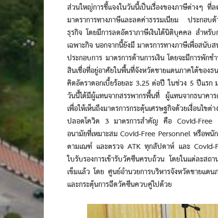
ส่วนใหญ่การชี้แจงในวันนี้เป็นเรื่องของภาษีต่างๆ 
มาตราการทางภาษีและลดค่าธรรมเนียม ประกอบด้ว
ธุรกิจ โดยมีการลดอัตราภาษีเงินได้นิติบุคคล สำหร
เฉพาะกิจ นอกจากนี้ยังมี มาตรการทางภาษีเพื่อสนั
ประกอบการ มาตรการด้านการเงิน โดยจะมีการพักชำระ
สินเชื่อที่อยู่อาศัยในพื้นที่จังหวัดชายแดนภาคใต้ขอ
คิดอัตราดอกเบี้ยร้อยละ 3.25 ต่อปี ในช่วง 5 ปีแรก
วันนี้ได้มีผู้แทนจากสรรพากรพื้นที่ ผู้แทนจากธนาคาร
เพื่อให้เห็นถึงมาตรการกระตุ้นเศรษฐกิจด้วยเงื่อนไข
ปลอดโควิด 3 มาตรการสำคัญ คือ Covid-Free Env
อนามัยที่เหมาะสม Covid-Free Personnel หรือพนั
ตามเณฑ์ และตรวจ ATK ทุกสัปดาห์ และ Covid-Free
ใบรับรองการเข้ารับวัคซีนครบถ้วน โดยในแต่ละสถานปร
เข็มแล้ว โดย ศูนย์อำนวยการบริหารจังหวัดชายแดนภาค
และกระตุ้นการฉีดวัคซีนควบคู่ไปด้วย