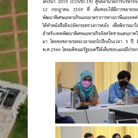
โคโรนา 2019 (COVID-19) ศูนย์อำนวยการบริหารจัง
12 กรกฎาคม 2559 ที่ เห็นชอบให้มีการขยายระยะ
พัฒนาพิเศษเฉพาะกิจและมาตราการทางภาษีและลดค่าธ
ได้ทำหนังสือถึงปลัดกระทรวงการคลัง เพื่อพิจารณาใ
สำหรับเขตพัฒนาพิเศษเฉพาะกิจจังหวัดชายแดนภาคใต้ ห
มา โดยขอขยายระยะเวลาออกไปอีกเป็นเวลา 3 ปี มี
พ.ศ.2566 โดยมติคณะรัฐมนตรีได้เห็นชอบและมีประกา