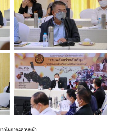
งภายในภาค4ส่วนหน้า