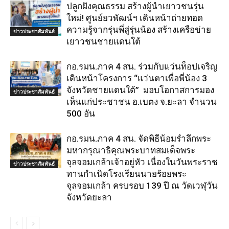
ปลูกฝังคุณธรรม สร้างผู้นำเยาวชนรุ่น
ใหม่! ศูนย์ยวพัฒน์ฯ เดินหน้าถ่ายทอด
ความรู้จากรุ่นพี่สู่รุ่นน้อง สร้างเครือข่าย
ข่าวประชาสัมพันธ์
เยาวชนชายแดนใต้
กอ.รมน.ภาค 4 สน. ร่วมกับแว่นท็อปเจริญ
เดินหน้าโครงการ “แว่นตาเพื่อพี่น้อง 3
จังหวัดชายแดนใต้” มอบโอกาสการมอง
ข่าวประชาสัมพันธ์
เห็นแก่ประชาชน อ.เบตง จ.ยะลา จำนวน
500 อัน
กอ.รมน.ภาค 4 สน. จัดพิธีน้อมรำลึกพระ
มหากรุณาธิคุณพระบาทสมเด็จพระ
จุลจอมเกล้าเจ้าอยู่หัว เนื่องในวันพระราช
ข่าวประชาสัมพันธ์
ทานกำเนิดโรงเรียนนายร้อยพระ
จุลจอมเกล้า ครบรอบ 139 ปี ณ วัดเวฬุวัน
จังหวัดยะลา