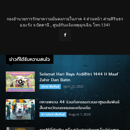
กองอำนวยการรักษาความมั่นคงภายในภาค 4 ส่วนหน้า ค่ายสิรินธร
อ.ยะรัง จ.ปัตตานี , ศูนย์รับแจ้งเหตุฉุกเฉิน โทร.1341
ข่าวที่ได้รับความสนใจ
Selamat Hari Raya Aidilfitri 1444 H Maaf
Zahir Dan Batin
April 22, 2023
ประชาสัมพันธ์
ทหารพราน 44 ร่วมกิจกรรมกวนอาซูรอสัมพันธ์
สืบสานวัฒนธรรมของท้องถิ่น
August 1, 2024
ข่าวประชาสัมพันธ์
การให้ที่พักพิง หรือสนับสนุนช่วยเหลือผู้ก่อเหตุ