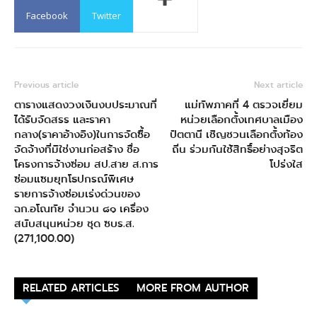
Facebook
Twitter
Previous article
Next article
ตารางแสดงวงเงินงบประมาณที่
แม่ทัพภาคที่ 4 ตรวจเยี่ยม
ได้รับจัดสรร และราคา
หน่วยเลือกตั้งเทศบาลเมือง
กลาง(ราคาอ้างอิง)ในการจัดซื้อ
ปัตตานี เชิญชวนเลือกตั้งท้อง
จัดจ้างที่มิใช่งานก่อสร้าง ชื่อ
ถิ่น ร่วมกันใช้สิทธิ์อย่างสุจริต
โครงการจ้างซ่อม สป.สาย ส.การ
โปร่งใส
ซ่อมแซมยุทโธปกรณ์พิเศษ
รายการจ้างซ่อมเร่งด่วนของ
ฉก.อโณทัย จำนวน ๘๑ เครื่อง
สนับสนุนหน่วย ชุด ซบร.ส.
(271,100.00)
RELATED ARTICLES
MORE FROM AUTHOR