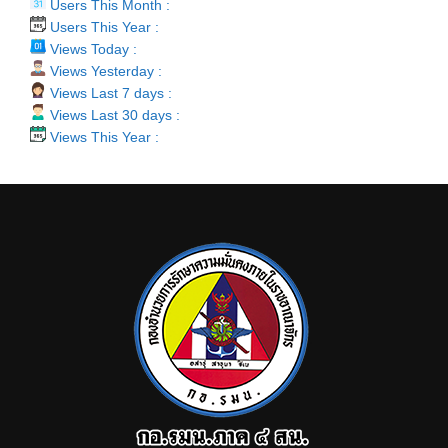
Users This Month :
Users This Year :
Views Today :
Views Yesterday :
Views Last 7 days :
Views Last 30 days :
Views This Year :