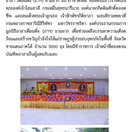
อาสา เพื่อนพึ่ง (ภาฯ) ยามยาก สภากาชาดไทย ของพระเจ้าวรวงศ์เธอ
พระองค์เจ้าโสมสวลี กรมหมื่นสุทธนารีนาถ องค์นายกกิตติมศักดิ์ตลอด
ชีพ และสมเด็จพระเจ้าลูกเธอ เจ้าฟ้าพัชรกิติยาภา นเรนทิราเทพยวดี
กรมหลวงราชสาริณีสิริพัชร มหาวัชรราชธิดา องค์ประธานกรรมการ
มูลนิธิอาสาเพื่อนพึ่ง (ภาฯ) ยามยาก เพื่อช่วยเหลือบรรเทาความเดือด
ร้อนและสร้างขวัญกำลังใจให้แก่ราษฎรผู้ประสบอุทกภัยในพื้นที่ จังหวัด
ชายแดนภาคใต้ จำนวน 3000 ถุง โดยมีข้าราชการ เจ้าหน้าที่ตลอดจน
บัณฑิตอาสาเป็นผู้แทนรับมอบ