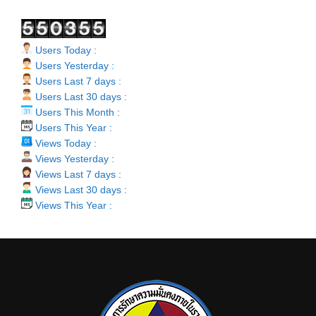
Users Today :
Users Yesterday :
Users Last 7 days :
Users Last 30 days :
Users This Month :
Users This Year :
Views Today :
Views Yesterday :
Views Last 7 days :
Views Last 30 days :
Views This Year :