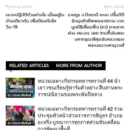
Previous article
Next article
เราจะปฏิบัติตัวอย่างไร เมื่ออยู่ใน
ราษฎร จ.ปัตตานี ยะลา ปลื้มปิติ
บ้านเดียวกัน เพื่อป้องกันโค
รับถุงยังชีพพระราชทาน จาก
วิด-19
มูลนิธิเพื่อนพึ่ง (ภา) ยามยาก
ผ่าน ศอ.บต. เผย ซาบซึ้งในพระ
มหากรุณาธิคุณในหลวงและ
พระบรมวงศานุวงศ์
RELATED ARTICLES
MORE FROM AUTHOR
หน่วยเฉพาะกิจกรมทหารพรานที่ 44 นำ
เยาวชนเรียนรู้ฟาร์มตัวอย่าง สืบสานพระ
ราชปณิธานของพระพันปีหลวง
ข่าวประชาสัมพันธ์
หน่วยเฉพาะกิจกรมทหารพรานที่ 42 ร่วม
ประชุมหัวหน้าส่วนราชการสัญจร อำเภอ
ยะหริ่ง บูรณาการทุกภาคส่วนขับเคลื่อน
ข่าวประชาสัมพันธ์
การพัฒนาพื้นที่