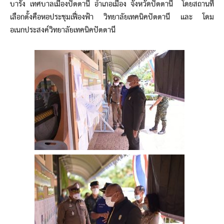
บารัง เทศบาลเมืองปัตตานี อำเภอเมือง จังหวัดปัตตานี โดยสถานที่
เลือกตั้งคือหอประชุมเฟื่องฟ้า วิทยาลัยเทคนิคปัตตานี และ โดม
อเนกประสงค์วิทยาลัยเทคนิคปัตตานี