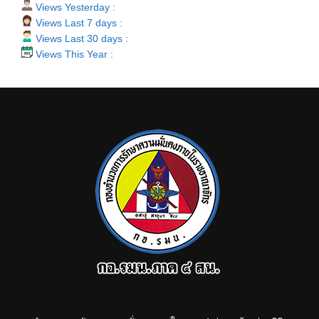
Views Yesterday :
Views Last 7 days :
Views Last 30 days :
Views This Year :