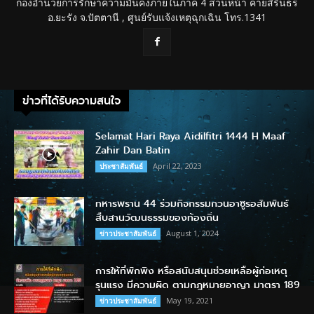
กองอำนวยการรักษาความมั่นคงภายในภาค 4 ส่วนหน้า ค่ายสิรินธร
อ.ยะรัง จ.ปัตตานี , ศูนย์รับแจ้งเหตุฉุกเฉิน โทร.1341
ข่าวที่ได้รับความสนใจ
Selamat Hari Raya Aidilfitri 1444 H Maaf
Zahir Dan Batin
April 22, 2023
ประชาสัมพันธ์
ทหารพราน 44 ร่วมกิจกรรมกวนอาซูรอสัมพันธ์
สืบสานวัฒนธรรมของท้องถิ่น
August 1, 2024
ข่าวประชาสัมพันธ์
การให้ที่พักพิง หรือสนับสนุนช่วยเหลือผู้ก่อเหตุ
รุนแรง มีความผิด ตามกฎหมายอาญา มาตรา 189
May 19, 2021
ข่าวประชาสัมพันธ์