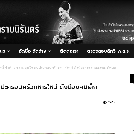
นธ์
จัดซื้อ จัดจ้าง
ติดต่อเรา
ตรวจสอบสิทธิ พ.ส.ร.
คที่ 4 สร้างความอุ่นใจ พบปะครอบครัวทหารใหม่ ดั่งน้องคนเล็กของกองทัพบก
บปะครอบครัวทหารใหม่ ดั่งน้องคนเล็ก
1947