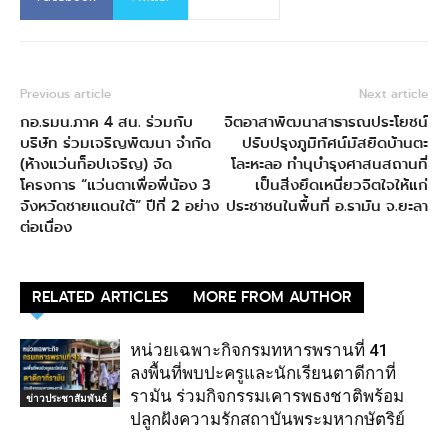
Previous article
Next article
กอ.รมน.ภาค 4 สน. ร่วมกับ
จิตอาสาพัฒนาสาธารณประโยชน์
บริษัท ร่วมเจริญพัฒนา จำกัด
ปรับปรุงภูมิทัศน์มัสยิดบ้านตะ
(ห้างแว่นท็อปเจริญ) จัด
โละหะลอ ทำนุบำรุงศาสนสถานที่
โครงการ “แว่นตาเพื่อพี่น้อง 3
เป็นสิ่งยึดเหนี่ยวจิตใจให้แก่
จังหวัดชายแดนใต้” ปีที่ 2 อย่าง
ประชาชนในพื้นที่ อ.รามัน จ.ยะลา
ต่อเนื่อง
RELATED ARTICLES
MORE FROM AUTHOR
หน่วยเฉพาะกิจกรมทหารพรานที่ 41
ลงพื้นที่พบปะครูและนักเรียนตาดีกาที่
รามัน ร่วมกิจกรรมเคารพธงชาติพร้อม
ข่าวประชาสัมพันธ์
ปลูกฝังความรักสถาบันพระมหากษัตริย์