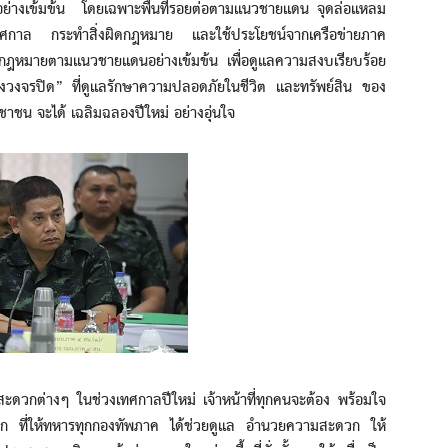
 อย่างเข้มข้น โดยเฉพาะพื้นที่รอยต่อตามแนวชายแดน จุดล่อแหลม
เทศกาล กระทำสิ่งผิดกฎหมาย และใช้ประโยชน์จากเครือข่ายภาค
ดกฎหมายตามแนวชายแดนอย่างเข้มข้น เพื่อดูแลความสงบเรียบร้อย
้องวงจรปิด” ที่ดูแลรักษาความปลอดภัยในชีวิต และทรัพย์สิน ของ
าชน จะได้ เฉลิมฉลองปีใหม่ อย่างอุ่นใจ
างๆ ในช่วงเทศกาลปีใหม่ เจ้าหน้าที่ทุกคนจะต้อง พร้อมใจ
บก ที่ให้ทหารทุกกองทัพภาค ได้ช่วยดูแล อำนวยความสะดวก ให้