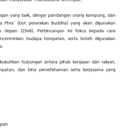
dari masyarakat Thai-Buddha setempat.
ungan yang baik, dengar pandangan orang kampung, dan
Rúa Phra’ (bot perarakan Buddha) yang akan digunakan
depan (2568). Perbincangan ini fokus kepada cara
encerminkan budaya tempatan, serta boleh digunakan
i.
 kukuhkan hubungan antara pihak kerajaan dan rakyat,
patan, dan bina persefahaman serta kerjasama yang
apan