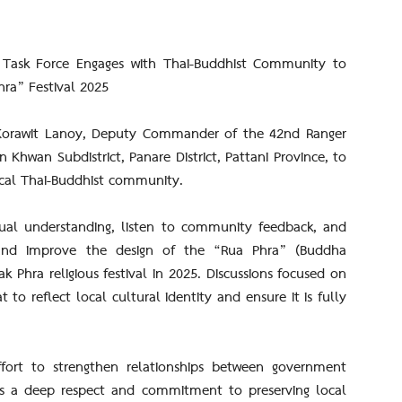
sk Force Engages with Thai-Buddhist Community to
ra” Festival 2025
Korawit Lanoy, Deputy Commander of the 42nd Ranger
 Khwan Subdistrict, Panare District, Pattani Province, to
ocal Thai-Buddhist community.
tual understanding, listen to community feedback, and
e and improve the design of the “Rua Phra” (Buddha
k Phra religious festival in 2025. Discussions focused on
o reflect local cultural identity and ensure it is fully
fort to strengthen relationships between government
cts a deep respect and commitment to preserving local