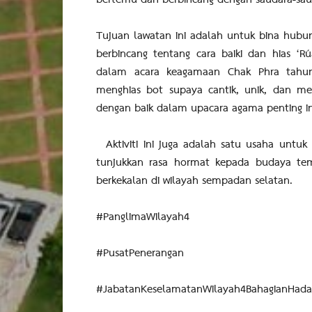
bertemu dan berbincang dengan saudara-sau
Tujuan lawatan ini adalah untuk bina hub
berbincang tentang cara baiki dan hias ‘
dalam acara keagamaan Chak Phra tahun 
menghias bot supaya cantik, unik, dan m
dengan baik dalam upacara agama penting in
Aktiviti ini juga adalah satu usaha untuk
tunjukkan rasa hormat kepada budaya tem
berkekalan di wilayah sempadan selatan.
#PanglimaWilayah4
#PusatPenerangan
#JabatanKeselamatanWilayah4BahagianHad