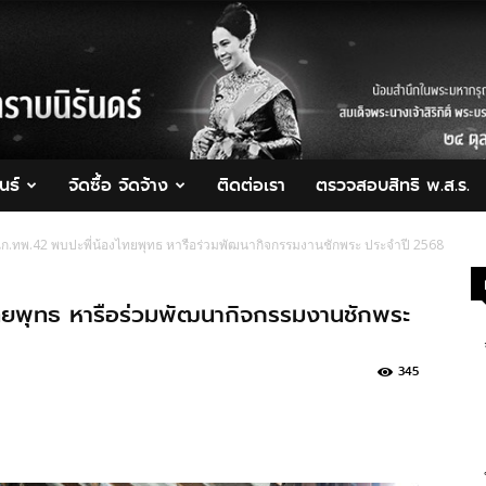
นธ์
จัดซื้อ จัดจ้าง
ติดต่อเรา
ตรวจสอบสิทธิ พ.ส.ร.
ก.ทพ.42 พบปะพี่น้องไทยพุทธ หารือร่วมพัฒนากิจกรรมงานชักพระ ประจำปี 2568
ยพุทธ หารือร่วมพัฒนากิจกรรมงานชักพระ
345