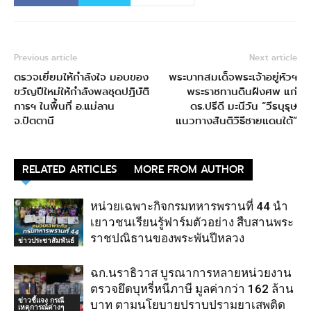
Previous article
Next article
ตรวจเยี่ยมให้กำลังใจ มอบของ
พระบาทสมเด็จพระเจ้าอยู่หัวฯ
ขวัญปีใหม่ให้กำลังพลชุดปฏิบัติ
พระราชทานดินฝังศพ แก่
การฯ ในพื้นที่ อ.แม่ลาน
ดร.ปรีดี มะนีวัน “วีรบุรุษ
จ.ปัตตานี
แนวทางสันติวิธีชายแดนใต้”
RELATED ARTICLES
MORE FROM AUTHOR
หน่วยเฉพาะกิจกรมทหารพรานที่ 44 นำ
เยาวชนเรียนรู้ฟาร์มตัวอย่าง สืบสานพระ
ราชปณิธานของพระพันปีหลวง
ข่าวประชาสัมพันธ์
ฉก.นราธิวาส บูรณาการหลายหน่วยงาน
ตรวจยึดบุหรี่หนีภาษี มูลค่ากว่า 162 ล้าน
ข่าวชี้แจง กรณี
บาท ตามนโยบายปราบปรามยาเสพติด
เหตุการณ์ต่างๆ