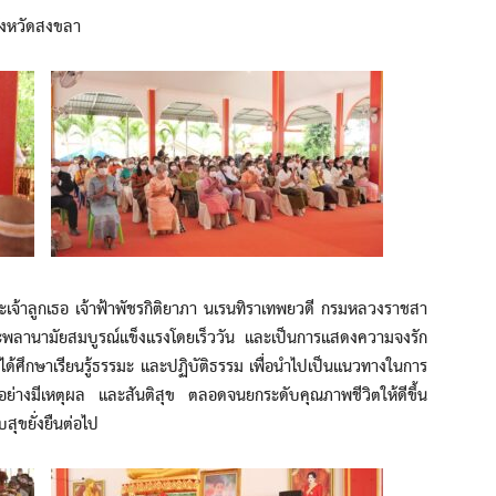
จังหวัดสงขลา
้าลูกเธอ เจ้าฟ้าพัชรกิติยาภา นเรนทิราเทพยวดี กรมหลวงราชสา
ระพลานามัยสมบูรณ์แข็งแรงโดยเร็ววัน และเป็นการแสดงความจงรัก
ยังได้ศึกษาเรียนรู้ธรรมะ และปฏิบัติธรรม เพื่อนำไปเป็นแนวทางในการ
ได้อย่างมีเหตุผล และสันติสุข ตลอดจนยกระดับคุณภาพชีวิตให้ดีขึ้น
ุขยั่งยืนต่อไป