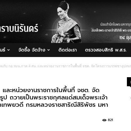
นธ์
จัดซื้อ จัดจ้าง
ติดต่อเรา
ตรวจสอบสิทธิ พ.ส.ร.
่วมกับ กอ.รมน.ภาค 4 สน. และหน่วยงานราชการในพื้นที่ จชต. จัดโครงการบรรพชาอุปสมบ
 และหน่วยงานราชการในพื้นที่ จชต. จัด
ูป ถวายเป็นพระราชกุศลแด่สมเด็จพระเจ้า
ิราเทพยวดี กรมหลวงราชสาริณีสิริพัชร มหา
821