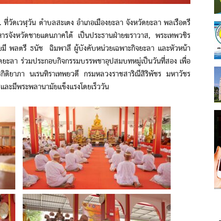
่วัดเวฬุวัน ตำบลสะเตง อำเภอเมืองยะลา จังหวัดยะลา พลเรือตรี
หารจังหวัดชายแดนภาคใต้ เป็นประธานฝ่ายฆราวาส, พระเทพวชิร
มี พลตรี ธนัช ฉิมพาลี ผู้บังคับหน่วยเฉพาะกิจยะลา และหัวหน้า
ดยะลา ร่วมประกอบกิจกรรมบรรพชาอุปสมบทหมู่เป็นวันที่สอง เพื่อ
ชรกิติยาภา นเรนทิราเทพยวดี กรมหลวงราชสาริณีสิริพัชร มหาวัชร
ละมีพระพลานามัยแข็งแรงโดยเร็ววัน