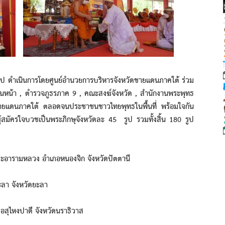
เนินการโดยศูนย์อำนวยการบริหารจังหวัดชายแดนภาคใต้ ร่วม
นหน้า , ตำรวจภูธรภาค 9 , คณะสงฆ์จังหวัด , สำนักงานพระพุทธ
ดชายแดนภาคใต้ ตลอดจนประชาชนชาวไทยพุทธในพื้นที่ พร้อมใจกัน
ู้สมัครใจบวชเป็นพระภิกษุจังหวัดละ 45 รูป รวมทั้งสิ้น 180 รูป
พระอารามหลวง อำเภอหนองจิก จังหวัดปัตตานี
ะลา จังหวัดยะลา
อสุไหงปาดี จังหวัดนราธิวาส