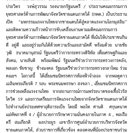
ประวิตร วงษ์สุวรรณ รองนายกรัฐมนตรี / ประธานคณะกรรมการ
ยุทธศาสตร์ด้านการพัฒนาจังหวัดชายแดนภาคใต้ (กพต.) เป็นประธาน
เปิด “มหกรรมแรงงานไทยจากชายแดนใต้สู่ตลาดแรงงานโลกมุสลิม”
และติดตามความก้าวหน้าการขับเคลื่อนงานตามมติคณะกรรมการ
ยุทธศาสตร์ด้านการพัฒนาจังหวัดชายแดนภาคใต้ ที่เน้นให้ประชาชนกิน
ดี อยู่ดี และอยู่ร่วมกันได้ด้วยความรักและสามัคคี พร้อมด้วย นายชัย
วุฒิ ธนาคมานุสรณ์ รัฐมนตรีว่าการกระทรวงดิจิทัล เพื่อเศรษฐกิจและ
สังคม, นายสันติ พร้อมพัฒน์ รัฐมนตรีช่วยว่าการกระทรวงการคลัง,
พลเอก ชัยชาญ ช้างมงคล รัฐมนตรีช่วยว่าการกระทรวงกลาโหม ร่วม
คณะฯ โอกาสนี้ ได้เยี่ยมชมนิทรรศการท้องฟ้าจำลอง จากหอดูดาว
เฉลิมพระเกียรติ 7 รอบ พระชนมพรรษา สงขลา , เยี่ยมชมนิทรรศการ
การช่วยเหลือแรงงานไทย จากสถานการณ์การแพร่ระบาดของเชื้อไวรัส
โควิด 19 และการเตรียมการจัดแรงงานไทยจากจังหวัดชายแดนภาคใต้
ไปทำงานยังประเทศซาอุดิอาระเบีย โดยมี พลโท ศานติ ศกุนตนาค
แม่ทัพภาคที่ 4 / ผู้อำนวยการรักษาความมั่นคงภายในภาค 4 , พลเรือ
ตรี สมเกียรติ ผลประยูร เลขาธิการศูนย์อำนวยการบริหารจังหวัด
ชายแดนภาคใต้, ส่วนราชการที่เกี่ยวข้อง ตลอดจนพี่น้องประชาชนร่วม