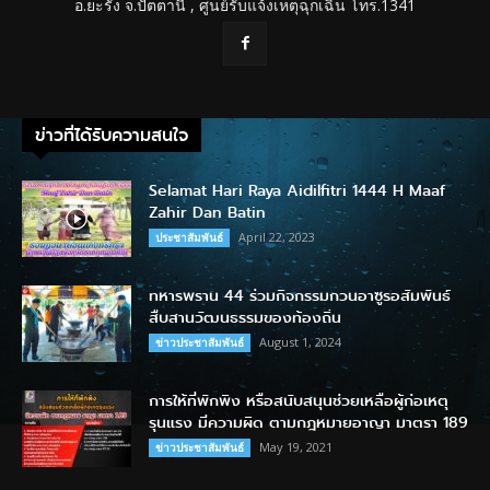
อ.ยะรัง จ.ปัตตานี , ศูนย์รับแจ้งเหตุฉุกเฉิน โทร.1341
ข่าวที่ได้รับความสนใจ
Selamat Hari Raya Aidilfitri 1444 H Maaf
Zahir Dan Batin
April 22, 2023
ประชาสัมพันธ์
ทหารพราน 44 ร่วมกิจกรรมกวนอาซูรอสัมพันธ์
สืบสานวัฒนธรรมของท้องถิ่น
August 1, 2024
ข่าวประชาสัมพันธ์
การให้ที่พักพิง หรือสนับสนุนช่วยเหลือผู้ก่อเหตุ
รุนแรง มีความผิด ตามกฎหมายอาญา มาตรา 189
May 19, 2021
ข่าวประชาสัมพันธ์