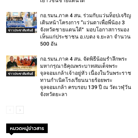
เยาวชนชายแดนใต้
กอ.รมน.ภาค 4 สน. ร่วมกับแว่นท็อปเจริญ
เดินหน้าโครงการ “แว่นตาเพื่อพี่น้อง 3
จังหวัดชายแดนใต้” มอบโอกาสการมอง
ข่าวประชาสัมพันธ์
เห็นแก่ประชาชน อ.เบตง จ.ยะลา จำนวน
500 อัน
กอ.รมน.ภาค 4 สน. จัดพิธีน้อมรำลึกพระ
มหากรุณาธิคุณพระบาทสมเด็จพระ
จุลจอมเกล้าเจ้าอยู่หัว เนื่องในวันพระราช
ข่าวประชาสัมพันธ์
ทานกำเนิดโรงเรียนนายร้อยพระ
จุลจอมเกล้า ครบรอบ 139 ปี ณ วัดเวฬุวัน
จังหวัดยะลา
หมวดหมู่ข่าวสาร