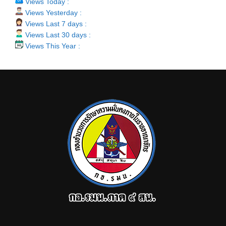
Views Today :
Views Yesterday :
Views Last 7 days :
Views Last 30 days :
Views This Year :