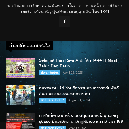
กองอำนวยการรักษาความมั่นคงภายในภาค 4 ส่วนหน้า ค่ายสิรินธร
อ.ยะรัง จ.ปัตตานี , ศูนย์รับแจ้งเหตุฉุกเฉิน โทร.1341
ข่าวที่ได้รับความสนใจ
Selamat Hari Raya Aidilfitri 1444 H Maaf
Zahir Dan Batin
April 22, 2023
ประชาสัมพันธ์
ทหารพราน 44 ร่วมกิจกรรมกวนอาซูรอสัมพันธ์
สืบสานวัฒนธรรมของท้องถิ่น
August 1, 2024
ข่าวประชาสัมพันธ์
การให้ที่พักพิง หรือสนับสนุนช่วยเหลือผู้ก่อเหตุ
รุนแรง มีความผิด ตามกฎหมายอาญา มาตรา 189
May 19, 2021
ข่าวประชาสัมพันธ์