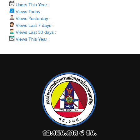
Users This Year :
Views Today :
Views Yesterday :
Views Last 7 days :
Views Last 30 days :
Views This Year :