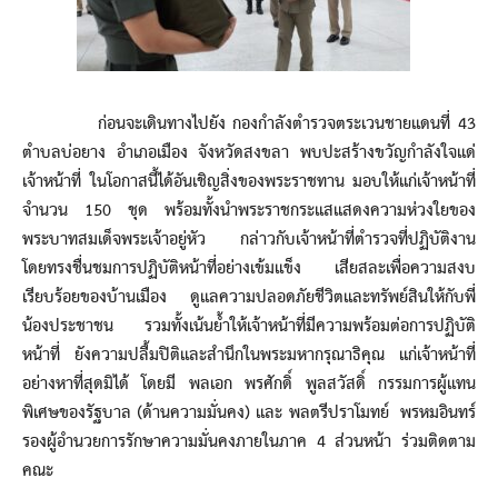
ก่อนจะเดินทางไปยัง กองกำลังตำรวจตระเวนชายแดนที่ 43
ตำบลบ่อยาง อำเภอเมือง จังหวัดสงขลา พบปะสร้างขวัญกำลังใจแด่
เจ้าหน้าที่ ในโอกาสนี้ได้อันเชิญสิ่งของพระราชทาน มอบให้แก่เจ้าหน้าที่
จำนวน 150 ชุด พร้อมทั้งนำพระราชกระแสแสดงความห่วงใยของ
พระบาทสมเด็จพระเจ้าอยู่หัว กล่าวกับเจ้าหน้าที่ตำรวจที่ปฏิบัติงาน
โดยทรงชื่นชมการปฏิบัติหน้าที่อย่างเข้มแข็ง เสียสละเพื่อความสงบ
เรียบร้อยของบ้านเมือง ดูแลความปลอดภัยชีวิตและทรัพย์สินให้กับพี่
น้องประชาชน รวมทั้งเน้นย้ำให้เจ้าหน้าที่มีความพร้อมต่อการปฏิบัติ
หน้าที่ ยังความปลื้มปิติและสำนึกในพระมหากรุณาธิคุณ แก่เจ้าหน้าที่
อย่างหาที่สุดมิได้ โดยมี พลเอก พรศักดิ์ พูลสวัสดิ์ กรรมการผู้แทน
พิเศษของรัฐบาล (ด้านความมั่นคง) และ พลตรีปราโมทย์ พรหมอินทร์
รองผู้อำนวยการรักษาความมั่นคงภายในภาค 4 ส่วนหน้า ร่วมติดตาม
คณะ