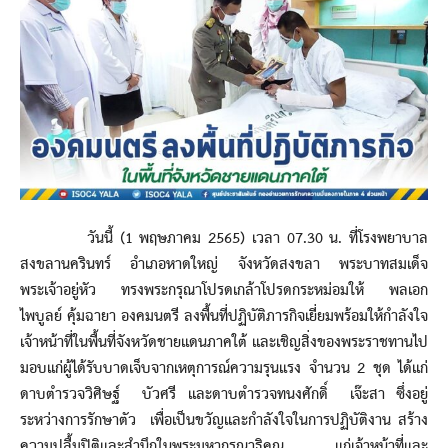
วันนี้ (1 พฤษภาคม 2565) เวลา 07.30 น. ที่โรงพยาบาล
สงขลานครินทร์ อำเภอหาดใหญ่ จังหวัดสงขลา พระบาทสมเด็จ
พระเจ้าอยู่หัว ทรงพระกรุณาโปรดเกล้าโปรดกระหม่อมให้ พลเอก
ไพบูลย์ คุ้มฉายา องคมนตรี ลงพื้นที่ปฏิบัติภารกิจเยี่ยมพร้อมให้กำลังใจ
เจ้าหน้าที่ในพื้นที่จังหวัดชายแดนภาคใต้ และเชิญสิ่งของพระราชทานไป
มอบแก่ผู้ได้รับบาดเจ็บจากเหตุการณ์ความรุนแรง จำนวน 2 ชุด ได้แก่
ดาบตำรวจวิศิษฐ์ บัวศรี และดาบตำรวจทนงศักดิ์ เจ๊ะสา ซึ่งอยู่
ระหว่างการรักษาตัว เพื่อเป็นขวัญและกำลังใจในการปฏิบัติงาน สร้าง
ความปลื้มปิติและสำนึกในพระมหากรุณาธิคุณ แก่เจ้าหน้าที่และ