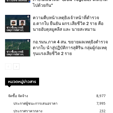
ข่าวประชาสัมพันธ์
ไปด้วยกัน”
ความคืบหน้าเหตุยิงเจ้าหน้าที่ตำรวจ
อ.ตากใบ ยืนยัน ผกร.เสียชีวิต 2 ราย คือ
ข่าวชี้แจง กรณี
นายอับดุลมูคลีส และ นายสะหมาน
เหตุการณ์ต่างๆ
กอ.รมน.ภาค 4 สน. ขยายผลเหตุยิงตำรวจ
ตากใบ นำสู่ปฏิบัติการสุคิริน กลุ่มผู้ก่อเหตุ
ข่าวชี้แจง กรณี
รุนแรงเสียชีวิต 2 ราย
เหตุการณ์ต่างๆ
หมวดหมู่ข่าวสาร
จัดซื้อ จัดจ้าง
8,977
ประกาศผู้ชนะการเสนอราคา
7,995
ประกาศราคากลาง
232