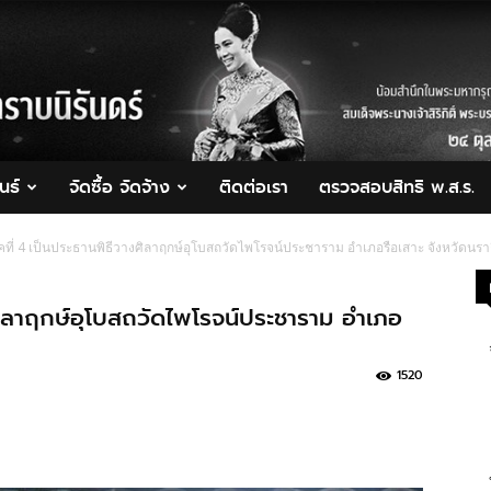
นธ์
จัดซื้อ จัดจ้าง
ติดต่อเรา
ตรวจสอบสิทธิ พ.ส.ร.
คที่ 4 เป็นประธานพิธีวางศิลาฤกษ์อุโบสถวัดไพโรจน์ประชาราม อำเภอรือเสาะ จังหวัดนรา
ศิลาฤกษ์อุโบสถวัดไพโรจน์ประชาราม อำเภอ
1520