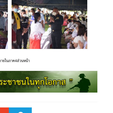
งภายในภาค4ส่วนหน้า