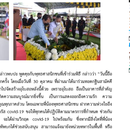
บปะ พูดคุยกับพุทธศาสนิกชนที่เข้าร่วมพิธี กล่าวว่า “วันนี้ถือ
ครั้ง โดยเมื่อวันที่ 30 ตุลาคม ที่ผ่านมาได้มาร่วมทอดกฐินสามัคคี
้นำไปจัดสร้างอุโบสถหลังนี้ด้วย เพราะอุโบสถ ถือเป็นอาคารที่สำคัญ
ิดความสมบูรณ์มากยิ่งขึ้น เป็นการแสดงออกถึงความรัก ความ
บคุณทุกภาคส่วน โดยเฉพาะพี่น้องพุทธศาสนิกชน ฝากความห่วงใยถึง
อไวรัส covid-19 ขอให้ทุกคนได้ปฏิบัติตามมาตรการที่กำหนด ช่วยกัน
จะได้ผ่านวิกฤต covid-19 ไปพร้อมกัน ซึ่งหากมีสิ่งใดที่พี่น้อง
ัพบกได้ช่วยสนับสนุน สามารถแจ้งมายังหน่วยทหารในพื้นที่ หรือ