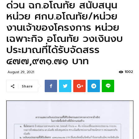
ด่วน ฉก.อโณทัย สนับสนุน
หน่วย ศกบ.อโณทัย/หน่วย
งานเจ้าของโครงการ หน่วย
เฉพาะกิจ อโณทัย วงเงินงบ
ประมาณที่ได้รับจัดสรร
๔๗๗,๙๓๑.๗๑ บาท
1002
August 29, 2021
Share