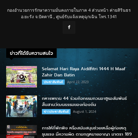
กองอำนวยการรักษาความมั่นคงภายในภาค 4 ส่วนหน้า ค่ายสิรินธร
อ.ยะรัง จ.ปัตตานี , ศูนย์รับแจ้งเหตุฉุกเฉิน โทร.1341
ข่าวที่ได้รับความสนใจ
Selamat Hari Raya Aidilfitri 1444 H Maaf
Zahir Dan Batin
April 22, 2023
ประชาสัมพันธ์
ทหารพราน 44 ร่วมกิจกรรมกวนอาซูรอสัมพันธ์
สืบสานวัฒนธรรมของท้องถิ่น
August 1, 2024
ข่าวประชาสัมพันธ์
การให้ที่พักพิง หรือสนับสนุนช่วยเหลือผู้ก่อเหตุ
รุนแรง มีความผิด ตามกฎหมายอาญา มาตรา 189