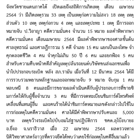
จังหวัดชายแดนภาคใต้ เปิดเผยถึงสถิติการเกิดเหตุ เดือน เมษายน
2564 ว่า มีเกิดเหตุรวม 33 เหตุ เป็นเหตุก่อความไม่สงว 18 เหตุ เหตุ
ส่วนตัว 10 เหตุ เหตุก่อกวน 4 เหตุ และเหตุปะทะ 1 เหตุ มีการออก
หมายจับ ป.วิอาญา คดีความมั่นคง จำนวน 15 หมาย ผลคำพิพากษา
คดีความมั่นคง เดือนเมษายน 2564 มีผลคำพิพากษาของศาลชั้นต้น
ศาลอุทธรณ์ และศาลฎีการวม 5 คดี จำเลย 15 คน แยกเป็นลงโทษ จำ
คุกตลอดชีวิต 4 คน จำคุกไม่เกิน 50 ปี 6 คน และยกฟ้อง 5 คน
สำหรับความคืบหน้าคดีสำคัญเหตุปล้นรถยนต์บริษัทขนส่งเอกชนเพื่อ
นำไปประกอบระเบิด หลัง สภ.รามัน เมื่อวันที่ 12 มีนาคม 2564 ได้มี
การรวบรวมพยานหลักฐานและออกหมายจับ 9 หมาย จับกุม 1 คน
หลบหนี 8 คนและมีการขยายผลดำเนินคดีกับผู้ประกอบการที่ขายซิ
มการ์ดให้กับผู้ซื้อจำนวน 3 คน ที่มีการจดทะเบียนชิมการ์ด์โทรศัพท์
เคลื่อนที่แทนผู้อื่น และคนร้ายได้นำชิมการ์ดหมายเลขดังกล่าวไปใช้ใน
การก่อเหตุในคดีความมั่นคง ศาลได้มีคำพิพากษาปรับคนละ 5,000
บาท เหตุขว้างระเบิดไปป์บอมใส่ฐานปฏิบัติการ ชคต.ลุโบ๊ะบายะ
อ.ยี่งอ จ.นราธิวาส เมื่อ 22 เมษายน 2564 ผลตรวจทาง
นิติวิทยาศาสตร์อาวุธที่ตรวจยึดได้พบว่าเคยใช้ก่อเหตุในคดีอื่นมาแล้ว