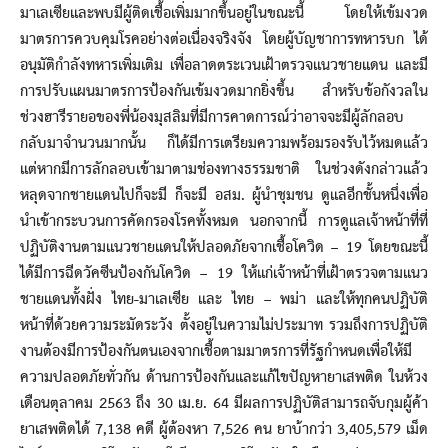
มาเลเซียและพบมีผู้ติดเชื้อเพิ่มมากขึ้นอยู่ในขณะนี้ โดยให้เข้มงวด
มาตรการควบคุมโรคอย่างต่อเนื่องจริงจัง โดยผู้บัญชาการทหารบก ได้
อนุมัติกำลังทหารเพิ่มเติม เพื่อลาดตระเวนเฝ้าตรวจแนวชายแดน และมี
การปรับแผนมาตรการป้องกันเข้มงวดมากยิ่งขึ้น สำหรับข้อกังวลใน
ช่วงฮารีรายอของพี่น้องมุสลิมที่มีการคาดการณ์ว่าอาจจะมีผู้ลักลอบ
กลับมาจำนวนมากนั้น ก็ได้มีการเตรียมความพร้อมรองรับไว้หมดแล้ว
แต่หากมีการลักลอบเข้ามาตามช่องทางธรรมชาติ ในช่วงดังกล่าวแล้ว
หลุดจากชายแดนไปก็จะมี ก็จะมี อสม. ผู้นำชุมชน ดูแลอีกชั้นหนึ่งเพื่อ
นำเข้ากระบวนการคัดกรองโรคทั้งหมด นอกจากนี้ การดูแลเจ้าหน้าที่ที่
ปฏิบัติงานตามแนวชายแดนให้ปลอดภัยจากเชื้อโควิด – 19 โดยขณะนี้
ได้มีการฉีดวัคซีนป้องกันโควิด – 19 ให้แก่เจ้าหน้าที่เฝ้าตรวจตามแนว
ชายแดนทั้งฝั่ง ไทย-มาเลเซีย และ ไทย – พม่า และให้ทุกคนปฏิบัติ
หน้าที่ด้วยความระมัดระวัง ตั้งอยู่ในความไม่ประมาท รวมถึงการปฏิบัติ
งานต้องมีการป้องกันตนเองจากเชื้อตามมาตรการที่รัฐกำหนดเพื่อให้มี
ความปลอดภัยทั่วกัน ด้านการป้องกันและแก้ไขปัญหายาเสพติด ในห้วง
เดือนตุลาคม 2563 ถึง 30 เม.ย. 64 มีผลการปฏิบัติสามารถจับกุมผู้ค้า
ยาเสพติดได้ 7,138 คดี ผู้ต้องหา 7,526 คน ยาบ้ากว่า 3,405,579 เม็ด