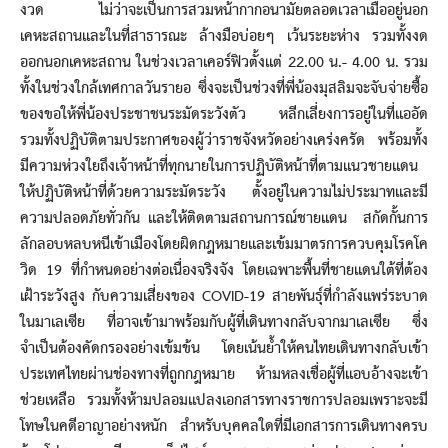
งวด ไม่ว่าจะเป็นการสวมหน้ากากอนามัยตลอดเวลาเมื่ออยู่นอก
เคหะสถานและในที่สาธารณะ ล้างมือบ่อยๆ เว้นระยะห่าง รวมทั้งงด
ออกนอกเคหะสถาน ในช่วงเวลาเคอร์ฟิวตั้งแต่ 22.00 น.- 4.00 น. รวม
ทั้งในช่วงใกล้เทศกาลวันรายอ ซึ่งจะเป็นช่วงที่พี่น้องมุสลิมจะจับจ่ายซื้อ
ของขอให้พี่น้องประชาชนระมัดระวังตัว หลีกเลี่ยงการอยู่ในที่แออัด
รวมทั้งปฏิบัติตามประกาศของผู้ว่าราชจังหวัดอย่างเคร่งครัด พร้อมทั้ง
มีความห่วงใยถึงเจ้าหน้าที่ทุกนายในการปฏิบัติหน้าที่ตามแนวชายแดน
ให้ปฏิบัติหน้าที่ด้วยความระมัดระวัง ตั้งอยู่ในความไม่ประมาทและมี
ความปลอดภัยทั่วกัน และให้ติดตามสถานการณ์ชายแดน สกัดกั้นการ
ลักลอบหลบหนีเข้าเมืองโดยผิดกฎหมายและเข้มมาตรการควบคุมโรคโค
วิด 19 ที่กำหนดอย่างต่อเนื่องจริงจัง โดยเฉพาะพื้นที่ชายแดนใต้ที่ต้อง
เฝ้าระวังสูง กับความเสี่ยงของ COVID-19 สายพันธุ์ที่กำลังแพร่ระบาด
ในมาเลเซีย ที่อาจเข้ามาพร้อมกับผู้ที่เดินทางกลับจากมาเลเซีย ซึ่ง
จำเป็นต้องคัดกรองอย่างเข้มข้น โดยเน้นย้ำให้คนไทยเดินทางกลับเข้า
ประเทศไทยผ่านช่องทางที่ถูกกฎหมาย ห้ามหลงเชื่อผู้ที่แอบอ้างจะเข้า
ช่วยเหลือ รวมทั้งห้ามปลอมแปลงเอกสารทางราชการปลอมเพราะจะมี
โทษในคดีอาญาอย่างหนัก สำหรับบุคคลใดที่มีเอกสารการเดินทางครบ