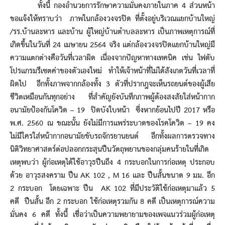
ทั้งนี้ กองอำนวยการรักษาความมั่นคงภายในภาค 4 ส่วนหน้า
ขอแจ้งให้ทราบว่า ภาพในกล้องวงจรปิด ที่ตั้งอยู่บริเวณแยกบ้านใหญ่
/รร.บ้านละหาร และบ้าน ผู้ใหญ่บ้านตำบลละหาร เป็นภาพเหตุการณ์ที่
เกิดขึ้นในวันที่ 24 เมษายน 2564 จริง แต่กล้องวงจรปิดแยกบ้านใหญ่มี
ความแตกต่างคือวันที่เวลาผิด เนื่องจากปัญหาทางเทคนิค เช่น ไฟดับ
โปรแกรมรีเซตค่าของตัวเองใหม่ ทำให้เจ้าหน้าที่ไม่ได้สังเกตวันที่เวลาที่
ผิดไป อีกทั้งภาพจากกล้องทั้ง 3 ตัวที่ปรากฎจะเห็นรถยนต์ของผู้เสีย
ชีวิตเหมือนกันทุกอย่าง ที่สำคัญยังบันทึกภาพผู้ต้องสงสัยใส่หน้ากาก
อนามัยป้องกันโควิด – 19 ปิดบังใบหน้า ซึ่งหากย้อนไปปี 2017 หรือ
พ.ศ. 2560 ณ ขณะนั้น ยังไม่มีการแพร่ระบาดของโรคโควิด – 19 คง
ไม่มีใครใส่หน้ากากอนามัยขับรถจักรยานยนต์ อีกทั้งผลการตรวจทาง
นิติวิทยาศาสตร์ต่อปลอกกระสุนปืนวัตถุพยานของกลุ่มคนร้ายในที่เกิด
เหตุพบว่า ผู้ก่อเหตุได้ใช้อาวุธปืนถึง 4 กระบอกในการก่อเหตุ ประกอบ
ด้วย อาวุธสงคราม ปืน AK 102 , M 16 และ ปืนสั้นขนาด 9 มม. อีก
2 กระบอก โดยเฉพาะ ปืน AK 102 ที่มีประวัติใช้ก่อเหตุมาแล้ว 5
คดี ปืนสั้น อีก 2 กระบอก ใช้ก่อเหตุรวมกัน 8 คดี เป็นเหตุการณ์ความ
มั่นคง 6 คดี ทั้งนี้ เชื่อว่าเป็นความพยายามของเพจแนวร่วมผู้ก่อเหตุ