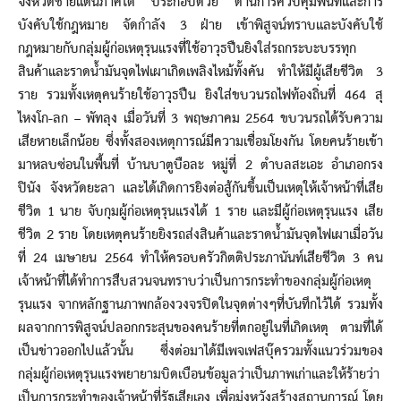
จังหวัดชายแดนภาคใต้ ประกอบด้วย ด้านการควบคุมพื้นที่และการ
บังคับใช้กฎหมาย จัดกำลัง 3 ฝ่าย เข้าพิสูจน์ทราบและบังคับใช้
กฎหมายกับกลุ่มผู้ก่อเหตุรุนแรงที่ใช้อาวุธปืนยิงใส่รถกระบะบรรทุก
สินค้าและราดน้ำมันจุดไฟเผาเกิดเพลิงไหม้ทั้งคัน ทำให้มีผู้เสียชีวิต 3
ราย รวมทั้งเหตุคนร้ายใช้อาวุธปืน ยิงใส่ขบวนรถไฟท้องถิ่นที่ 464 สุ
ไหงโก-ลก – พัทลุง เมื่อวันที่ 3 พฤษภาคม 2564 ขบวนรถได้รับความ
เสียหายเล็กน้อย ซึ่งทั้งสองเหตุการณ์มีความเชื่อมโยงกัน โดยคนร้ายเข้า
มาหลบซ่อนในพื้นที่ บ้านบาตูบือละ หมู่ที่ 2 ตำบลสะเอะ อำเภอกรง
ปินัง จังหวัดยะลา และได้เกิดการยิงต่อสู้กันขึ้นเป็นเหตุให้เจ้าหน้าที่เสีย
ชีวิต 1 นาย จับกุมผู้ก่อเหตุรุนแรงได้ 1 ราย และมีผู้ก่อเหตุรุนแรง เสีย
ชีวิต 2 ราย โดยเหตุคนร้ายยิงรถส่งสินค้าและราดน้ำมันจุดไฟเผาเมื่อวัน
ที่ 24 เมษายน 2564 ทำให้ครอบครัวกิตติประภานันท์เสียชีวิต 3 คน
เจ้าหน้าที่ได้ทำการสืบสวนจนทราบว่าเป็นการกระทำของกลุ่มผู้ก่อเหตุ
รุนแรง จากหลักฐานภาพกล้องวงจรปิดในจุดต่างๆที่บันทึกไว้ได้ รวมทั้ง
ผลจากการพิสูจน์ปลอกกระสุนของคนร้ายที่ตกอยู่ในที่เกิดเหตุ ตามที่ได้
เป็นข่าวออกไปแล้วนั้น ซึ่งต่อมาได้มีเพจเฟสบุ๊ครวมทั้งแนวร่วมของ
กลุ่มผู้ก่อเหตุรุนแรงพยายามบิดเบือนข้อมูลว่าเป็นภาพเก่าและให้ร้ายว่า
เป็นการกระทำของเจ้าหน้าที่รัฐเสียเอง เพื่อมุ่งหวังสร้างสถานการณ์ โดย