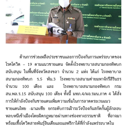
ด้านการช่วยเหลือประชาชนและการป้องกันการแพร่ระบาดของ
โรคโควิด – 19 ตามแนวชายแดน จัดตั้งโรงพยาบาลสนามกองทัพบก
สนับสนุน ในพื้นที่จังหวัดสงขลา จำนวน 2 แห่ง ได้แก่ โรงพยาบาล
สนามกองทัพบก ร.5 พัน.3 โรงพยาบาลสนามค่ายมหาจักรีสิรินธร
จำนวน 100 เตียง และ โรงพยาบาลสนามกองทัพบก กรม
สน.พล.ร.15 สนับสนุน 100 เตียง ทั้งนี้ มทภ.4/ผอ.รมน.ภาค 4 ได้สั่ง
การให้กำลังป้องกันชายแดนเพิ่มความเข้มในการลาดตระเวนแนว
ชายแดนไทย -มาเลเซีย ยกระดับการเฝ้าระวังป้องกันสกัดกั้นผู้ลักลอบ
หลบหนีเข้าเมืองโดยผิดกฎหมายผ่านทางช่องทางธรรมชาติ ที่อาจมา
พร้อมเชื้อโควิดสายพันธุ์อินเดียและแอฟริกาใต้ที่กำลังแพร่ระบาดใน