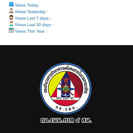
Views Today :
Views Yesterday :
Views Last 7 days :
Views Last 30 days :
Views This Year :