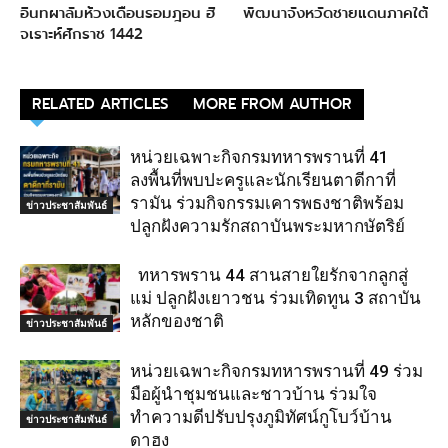
อินทผาลัมห้วงเดือนรอมฎอน ฮิ
พัฒนาจังหวัดชายแดนภาคใต้
จเราะห์ศักราช 1442
RELATED ARTICLES
MORE FROM AUTHOR
หน่วยเฉพาะกิจกรมทหารพรานที่ 41
ลงพื้นที่พบปะครูและนักเรียนตาดีกาที่
รามัน ร่วมกิจกรรมเคารพธงชาติพร้อม
ข่าวประชาสัมพันธ์
ปลูกฝังความรักสถาบันพระมหากษัตริย์
ทหารพราน 44 สานสายใยรักจากลูกสู่
แม่ ปลูกฝังเยาวชน ร่วมเทิดทูน 3 สถาบัน
หลักของชาติ
ข่าวประชาสัมพันธ์
หน่วยเฉพาะกิจกรมทหารพรานที่ 49 ร่วม
มือผู้นำชุมชนและชาวบ้าน ร่วมใจ
ทำความดีปรับปรุงภูมิทัศน์กูโบว์บ้าน
ข่าวประชาสัมพันธ์
ดาฮง