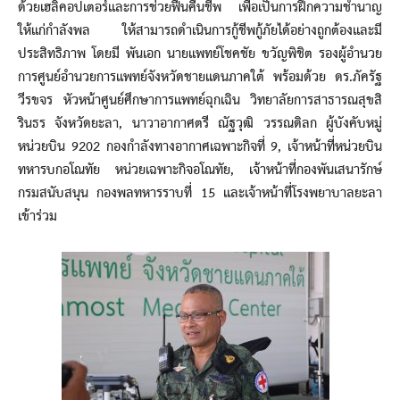
ด้วยเฮลิคอปเตอร์และการช่วยฟื้นคืนชีพ เพื่อเป็นการฝึกความชำนาญ
ให้แก่กำลังพล ให้สามารถดำเนินการกู้ชีพกู้ภัยได้อย่างถูกต้องและมี
ประสิทธิภาพ โดยมี พันเอก นายแพทย์โชคชัย ขวัญพิชิต รองผู้อำนวย
การศูนย์อำนวยการแพทย์จังหวัดชายแดนภาคใต้ พร้อมด้วย ดร.ภัครัฐ
วีรขจร หัวหน้าศูนย์ศึกษาการแพทย์ฉุกเฉิน วิทยาลัยการสาธารณสุขสิ
รินธร จังหวัดยะลา, นาวาอากาศตรี ณัฐวุฒิ วรรณดิลก ผู้บังคับหมู่
หน่วยบิน 9202 กองกำลังทางอากาศเฉพาะกิจที่ 9, เจ้าหน้าที่หน่วยบิน
ทหารบกอโณทัย หน่วยเฉพาะกิจอโณทัย, เจ้าหน้าที่กองพันเสนารักษ์
กรมสนับสนุน กองพลทหารราบที่ 15 และเจ้าหน้าที่โรงพยาบาลยะลา
เข้าร่วม