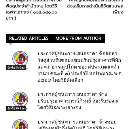
ประกาศผู้ชนะการเสนอราคา ซื้อ
เศรษฐกิจพอเพียงในโรงเรียน
พัสดุประจำสำนักงาน โดยวิธี
ส่งเสริมการดำเนินชีวิตแบบพอ
เฉพาะเจาะจง ( ๑๑๔,๐๔๑.๐๐
เพียง
บาท )
RELATED ARTICLES
MORE FROM AUTHOR
ประกาศผู้ขนะการเสนอราคา ซื้อจัดหา
วัสดุสำหรับซ่อมแชมปรับปรุงอาคารที่พัก
และสาธารณูปโภค ของ ศปพร.(คณะทำ
จัดซื้อ จัดจ้าง
งานฯ คณะที่ ๓) ประจำปีงบประมาณ พ.ศ.
๒๕๖๙ โดยวิธีคัดเลือก
ประกาศผู้ชนะการเสนอราคา จ้าง
ปรับปรุงอาคารภรณ์ภิรมย์ ห้องรับรอง ๑
โดยวิธีเฉพาะเจาะจง
จัดซื้อ จัดจ้าง
ประกาศผู้ชนะการเสนอราคา จ้างซ่อม
เครื่องอบผ้ากึ่งอัตโนมัติ โดยวิธีเฉพาะ