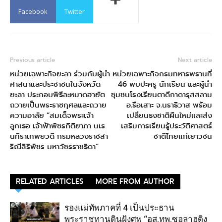
Facebook
Twitter
Previous article
Next article
หน่วยเฉพาะกิจยะลา ร่วมกับผู้นำ
หน่วยเฉพาะกิจกรมทหารพรานที่
ศาสนาและประชาชนในจังหวัด
46 พบปะครู นักเรียน และผู้นำ
ยะลา ประกอบพิธีละหมาดฮายัต
ชุมชนโรงเรียนตาดีกาดารุสสลาม
ถวายเป็นพระราชกุศลและถวาย
อ.รือเสาะ จ.นราธิวาส พร้อม
ความอาลัย “สมเด็จพระเจ้า
เปลี่ยนธงชาติผืนใหม่และส่ง
ลูกเธอ เจ้าฟ้าพัชรกิติยาภา นเร
เสริมการเรียนรู้ประวัติศาสตร์
นทิราเทพยวดี กรมหลวงราชสา
ชาติไทยแก่เยาวชน
ริณีสิริพัชร มหาวัชรราชธิดา”
RELATED ARTICLES
MORE FROM AUTHOR
รองแม่ทัพภาคที่ 4 เป็นประธาน
พระราชทานดินฝังศพ “อส.ทพ.ซอลาฮูดิง