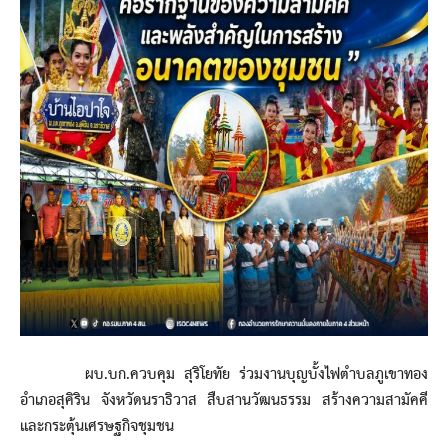
ผบ.บก.ควบคุม สุริโยทัย ร่วมงานบุญบั้งไฟตำบลภูเขาทอง
อำเภอสุคิริน จังหวัดนราธิวาส สืบสานวัฒนธรรม สร้างความสามัคคี
และกระตุ้นเศรษฐกิจชุมชน