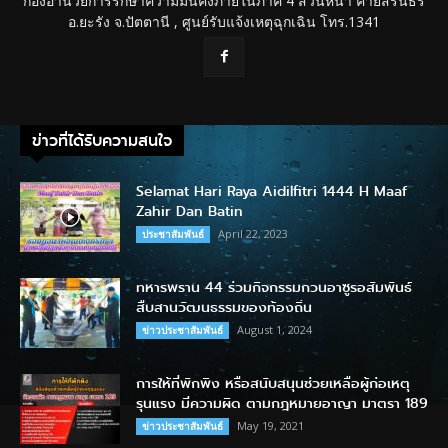
กองอำนวยการรักษาความมั่นคงภายในภาค 4 ส่วนหน้า ค่ายสิรินธร
อ.ยะรัง จ.ปัตตานี , ศูนย์รับแจ้งเหตุฉุกเฉิน โทร.1341
ข่าวที่ได้รับความสนใจ
Selamat Hari Raya Aidilfitri 1444 H Maaf
Zahir Dan Batin
April 22, 2023
ประชาสัมพันธ์
ทหารพราน 44 ร่วมกิจกรรมกวนอาซูรอสัมพันธ์
สืบสานวัฒนธรรมของท้องถิ่น
August 1, 2024
ข่าวประชาสัมพันธ์
การให้ที่พักพิง หรือสนับสนุนช่วยเหลือผู้ก่อเหตุ
รุนแรง มีความผิด ตามกฎหมายอาญา มาตรา 189
May 19, 2021
ข่าวประชาสัมพันธ์