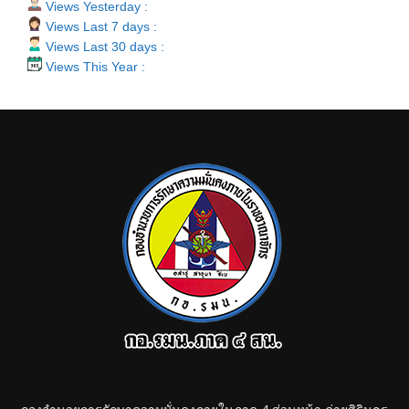
Views Yesterday :
Views Last 7 days :
Views Last 30 days :
Views This Year :