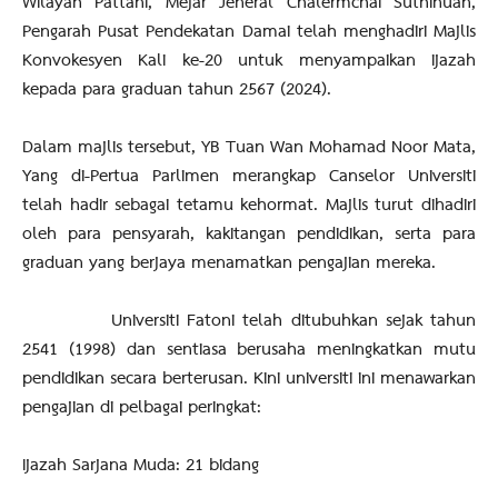
Wilayah Pattani, Mejar Jeneral Chalermchai Suthinuan,
Pengarah Pusat Pendekatan Damai telah menghadiri Majlis
Konvokesyen Kali ke-20 untuk menyampaikan ijazah
kepada para graduan tahun 2567 (2024).
Dalam majlis tersebut, YB Tuan Wan Mohamad Noor Mata,
Yang di-Pertua Parlimen merangkap Canselor Universiti
telah hadir sebagai tetamu kehormat. Majlis turut dihadiri
oleh para pensyarah, kakitangan pendidikan, serta para
graduan yang berjaya menamatkan pengajian mereka.
Universiti Fatoni telah ditubuhkan sejak tahun
2541 (1998) dan sentiasa berusaha meningkatkan mutu
pendidikan secara berterusan. Kini universiti ini menawarkan
pengajian di pelbagai peringkat:
Ijazah Sarjana Muda: 21 bidang