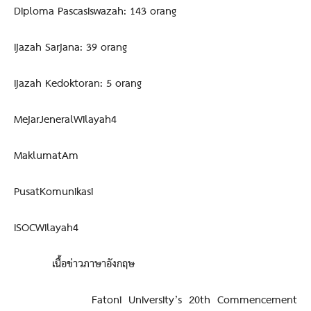
Diploma Pascasiswazah: 143 orang
Ijazah Sarjana: 39 orang
Ijazah Kedoktoran: 5 orang
MejarJeneralWilayah4
MaklumatAm
PusatKomunikasi
ISOCWilayah4
เนื้อข่าวภาษาอังกฤษ
Fatoni University’s 20th Commencement