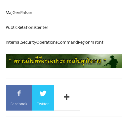
MajGenPaisan
PublicRelationsCenter
InternalSecurityOperationsCommandRegion4Front
Facebook
Twitter