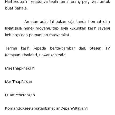
Hari kedua ini selalunya lebih ramai orang pergi wat untuk
buat pahala.
Amalan adat ini bukan saja tanda hormat dan
ingat jasa nenek moyang, tapi juga kukuhkan kasih sayang
keluarga dan perpaduan masyarakat.
Terima kasih kepada berita/gambar dari: Stesen TV
Kerajaan Thailand, Cawangan Yala
MaeThapPhakTi4
MaeThapPaisan
PusatPenerangan
KomandoKeselamatanBahagianDepanWilayah4