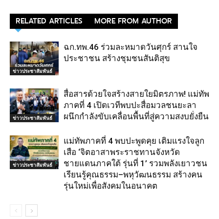
RELATED ARTICLES
MORE FROM AUTHOR
ฉก.ทพ.46 ร่วมละหมาดวันศุกร์ สานใจ
ประชาชน สร้างชุมชนสันติสุข
ข่าวประชาสัมพันธ์
สื่อสารด้วยใจสร้างสายใยมิตรภาพ! แม่ทัพ
ภาคที่ 4 เปิดเวทีพบปะสื่อมวลชนยะลา
ผนึกกำลังขับเคลื่อนพื้นที่สู่ความสงบยั่งยืน
ข่าวประชาสัมพันธ์
แม่ทัพภาคที่ 4 พบปะพูดคุย เติมแรงใจลูก
เสือ ‘จิตอาสาพระราชทานจังหวัด
ชายแดนภาคใต้ รุ่นที่ 1’ รวมพลังเยาวชน
ข่าวประชาสัมพันธ์
เรียนรู้คุณธรรม–พหุวัฒนธรรม สร้างคน
รุ่นใหม่เพื่อสังคมในอนาคต