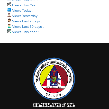
Users This Year :
Views Today :
Views Yesterday :
Views Last 7 days :
Views Last 30 days :
Views This Year :