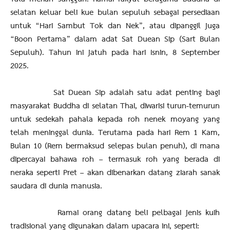
selatan keluar beli kue bulan sepuluh sebagai persediaan
untuk “Hari Sambut Tok dan Nek”, atau dipanggil juga
“Boon Pertama” dalam adat Sat Duean Sip (Sart Bulan
Sepuluh). Tahun ini jatuh pada hari Isnin, 8 September
2025.
Sat Duean Sip adalah satu adat penting bagi
masyarakat Buddha di selatan Thai, diwarisi turun-temurun
untuk sedekah pahala kepada roh nenek moyang yang
telah meninggal dunia. Terutama pada hari Rem 1 Kam,
Bulan 10 (Rem bermaksud selepas bulan penuh), di mana
dipercayai bahawa roh – termasuk roh yang berada di
neraka seperti Pret – akan dibenarkan datang ziarah sanak
saudara di dunia manusia.
Ramai orang datang beli pelbagai jenis kuih
tradisional yang digunakan dalam upacara ini, seperti: