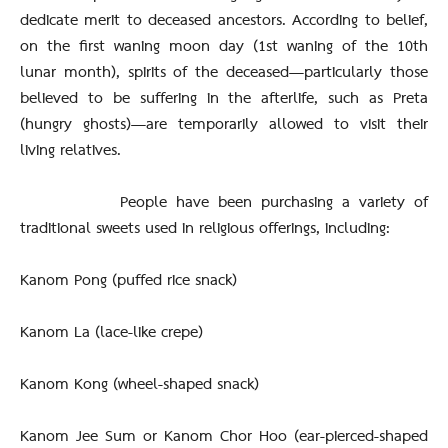
dedicate merit to deceased ancestors. According to belief,
on the first waning moon day (1st waning of the 10th
lunar month), spirits of the deceased—particularly those
believed to be suffering in the afterlife, such as Preta
(hungry ghosts)—are temporarily allowed to visit their
living relatives.
People have been purchasing a variety of
traditional sweets used in religious offerings, including:
Kanom Pong (puffed rice snack)
Kanom La (lace-like crepe)
Kanom Kong (wheel-shaped snack)
Kanom Jee Sum or Kanom Chor Hoo (ear-pierced-shaped