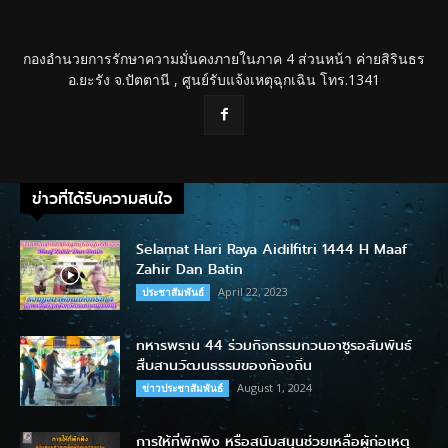
กองอำนวยการรักษาความมั่นคงภายในภาค 4 ส่วนหน้า ค่ายสิรินธร
อ.ยะรัง จ.ปัตตานี , ศูนย์รับแจ้งเหตุฉุกเฉิน โทร.1341
ข่าวที่ได้รับความสนใจ
Selamat Hari Raya Aidilfitri 1444 H Maaf
Zahir Dan Batin
April 22, 2023
ประชาสัมพันธ์
ทหารพราน 44 ร่วมกิจกรรมกวนอาซูรอสัมพันธ์
สืบสานวัฒนธรรมของท้องถิ่น
August 1, 2024
ข่าวประชาสัมพันธ์
การให้ที่พักพิง หรือสนับสนุนช่วยเหลือผู้ก่อเหตุ