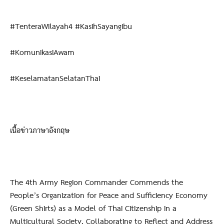
#TenteraWilayah4 #KasihSayangIbu
#KomunikasiAwam
#KeselamatanSelatanThai
เนื้อข่าวภาษาอังกฤษ
The 4th Army Region Commander Commends the
People’s Organization for Peace and Sufficiency Economy
(Green Shirts) as a Model of Thai Citizenship in a
Multicultural Society, Collaborating to Reflect and Address