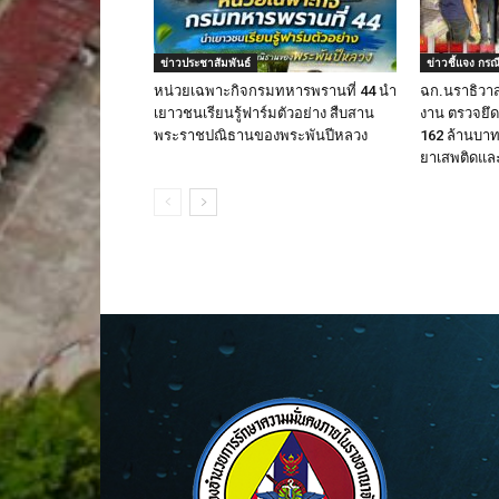
ข่าวประชาสัมพันธ์
ข่าวชี้แจง กรณ
หน่วยเฉพาะกิจกรมทหารพรานที่ 44 นำ
ฉก.นราธิวา
เยาวชนเรียนรู้ฟาร์มตัวอย่าง สืบสาน
งาน ตรวจยึดบ
พระราชปณิธานของพระพันปีหลวง
162 ล้านบ
ยาเสพติดและ