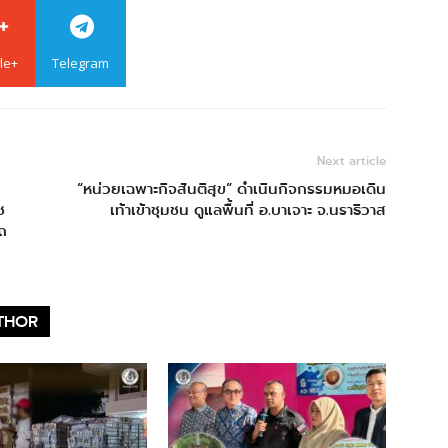
le+
Telegram
Next article
“หน่วยเฉพาะกิจสันติสุข” ดำเนินกิจกรรมหมอเดิน
ช
เท้าเข้าชุมชน ดูแลพื้นที่ อ.บาเจาะ จ.นราธิวาส
าถ
THOR