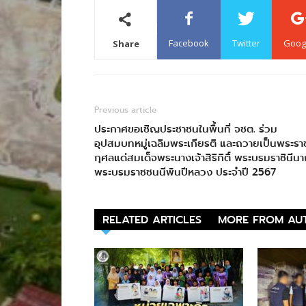
Facebook
Twitter
Goog
Share
Previous article
ประกาศขอเชิญประชาชนในพื้นที่ จชต. ร่วม
อุปสมบทหมู่เฉลิมพระเกียรติ และถวายเป็นพระรา
กุศลแด่สมเด็จพระนางเจ้าสิริกิติ์ พระบรมราชินีน
พระบรมราชชนนีพันปีหลวง ประจำปี 2567
RELATED ARTICLES
MORE FROM AU