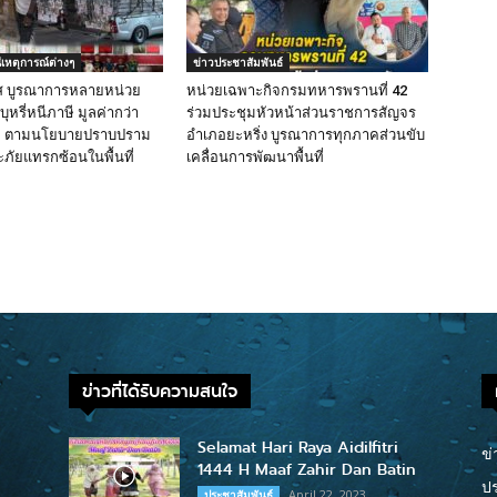
ีเหตุการณ์ต่างๆ
ข่าวประชาสัมพันธ์
ส บูรณาการหลายหน่วย
หน่วยเฉพาะกิจกรมทหารพรานที่ 42
ุหรี่หนีภาษี มูลค่ากว่า
ร่วมประชุมหัวหน้าส่วนราชการสัญจร
าท ตามนโยบายปราบปราม
อำเภอยะหริ่ง บูรณาการทุกภาคส่วนขับ
ภัยแทรกซ้อนในพื้นที่
เคลื่อนการพัฒนาพื้นที่
ข่าวที่ได้รับความสนใจ
Selamat Hari Raya Aidilfitri
ข่
1444 H Maaf Zahir Dan Batin
ปร
April 22, 2023
ประชาสัมพันธ์