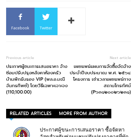
Facebook
Twitter
Previous article
Next article
ประกาศผู้ชนะการเสนอราคา จ้าง
เผยแพร่แผนการจัดซื้อจัดจ้าง
ซ่อมปรับปรุงหลังคาห้องครัว
ประจําปีงบประมาณ พ.ศ. ๒๕๖๔
บ้านพักรับรอง VIP (พล.อ.มณี
โครงการ เช่าเวลาเผยแพร่ทาง
จันทรทิพย์) โดยวิธีเฉพาะเจาะจง
สถานโทรทัศน์
(110,100.00)
(P๖๓๑๒๐๐๒๖๒๓๑)
RELATED ARTICLES
MORE FROM AUTHOR
ประกาศผู้ขนะการเสนอราคา ซื้อจัดหา
วัสดุสำหรับซ่อมแชมปรับปรุงอาคารที่พัก