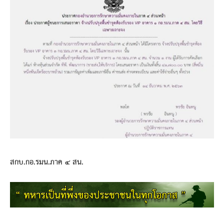
สกบ.กอ.รมน.ภาค ๔ สน.