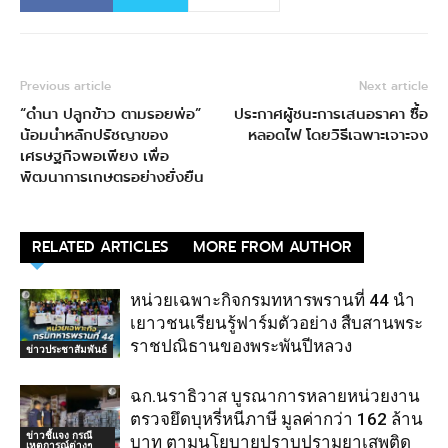
Previous article
Next article
“ดำนา ปลูกข้าว ตามรอยพ่อ”
ประกาศผู้ชนะการเสนอราคา ซื้อ
น้อมนำหลักปรัชญาของ
หลอดไฟ โดยวิธีเฉพาะเจาะจง
เศรษฐกิจพอเพียง เพื่อ
พัฒนาการเกษตรอย่างยั่งยืน
RELATED ARTICLES
MORE FROM AUTHOR
หน่วยเฉพาะกิจกรมทหารพรานที่ 44 นำ
เยาวชนเรียนรู้ฟาร์มตัวอย่าง สืบสานพระ
ราชปณิธานของพระพันปีหลวง
ข่าวประชาสัมพันธ์
ฉก.นราธิวาส บูรณาการหลายหน่วยงาน
ตรวจยึดบุหรี่หนีภาษี มูลค่ากว่า 162 ล้าน
ข่าวชี้แจง กรณี
บาท ตามนโยบายปราบปรามยาเสพติด
เหตุการณ์ต่างๆ