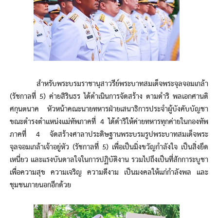
สำหรับพระบรมราชานุสาวรีย์พระบาทสมเด็จพระจุลจอมเกล้า
(รัชกาลที่ 5) ค่ายสิรินธร ได้ดำเนินการจัดสร้าง ตามดำริ พลเอกศานติ
ศกุนตนาค หัวหน้าคณะนายทหารฝ่ายเสนาธิการประจำผู้บังคับบัญชา
ขณะดำรงตำแหน่งแม่ทัพภาคที่ 4 ได้ดำริให้ค่ายทหารทุกค่ายในกองทัพ
ภาคที่ 4 จัดสร้างศาลาประดิษฐานพระบรมรูปพระบาทสมเด็จพระ
จุลจอมเกล้าเจ้าอยู่หัว (รัชกาลที่ 5) เพื่อเป็นมิ่งขวัญกำลังใจ เป็นสิ่งยึด
เหนี่ยว และแรงบันดาลใจในการปฏิบัติงาน รวมไปถึงเป็นที่สักการะบูชา
เพื่อความสุข ความเจริญ ความดีงาม เป็นมงคลให้แก่กำลังพล และ
ชุมชนภายนอกอีกด้วย