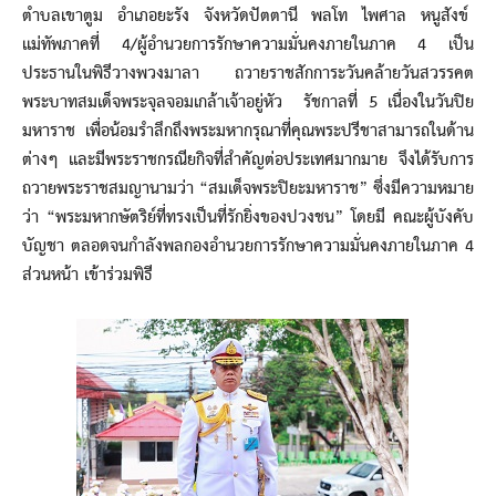
ตำบลเขาตูม อำเภอยะรัง จังหวัดปัตตานี พลโท ไพศาล หนูสังข์
แม่ทัพภาคที่ 4/ผู้อำนวยการรักษาความมั่นคงภายในภาค 4 เป็น
ประธานในพิธีวางพวงมาลา ถวายราชสักการะวันคล้ายวันสวรรคต
พระบาทสมเด็จพระจุลจอมเกล้าเจ้าอยู่หัว รัชกาลที่ 5 เนื่องในวันปิย
มหาราช เพื่อน้อมรำลึกถึงพระมหากรุณาที่คุณพระปรีชาสามารถในด้าน
ต่างๆ และมีพระราชกรณียกิจที่สำคัญต่อประเทศมากมาย จึงได้รับการ
ถวายพระราชสมญานามว่า “สมเด็จพระปิยะมหาราช” ซึ่งมีความหมาย
ว่า “พระมหากษัตริย์ที่ทรงเป็นที่รักยิ่งของปวงชน” โดยมี คณะผู้บังคับ
บัญชา ตลอดจนกำลังพลกองอำนวยการรักษาความมั่นคงภายในภาค 4
ส่วนหน้า เข้าร่วมพิธี