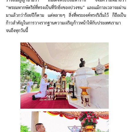
ราชสมัญญานามว่า “สมเด็จพระปิยมหาราช” ซึ่งมีความหมายว่า
“พระมหากษัตริย์ที่ทรงเป็นที่รักยิ่งของปวงชน” และแม้กาลเวลาจะผ่าน
มาแล้วกว่าร้อยปีก็ตาม แต่หลายๆ สิ่งที่พระองค์ทรงริเริ่มไว้ ก็ถือเป็น
ก้าวสำคัญในการวางรากฐานความเจริญก้าวหน้าให้กับประเทศเรามา
จนถึงทุกวันนี้