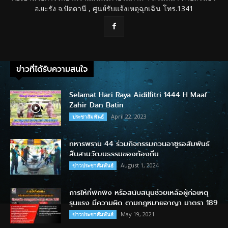
อ.ยะรัง จ.ปัตตานี , ศูนย์รับแจ้งเหตุฉุกเฉิน โทร.1341
ข่าวที่ได้รับความสนใจ
Selamat Hari Raya Aidilfitri 1444 H Maaf
Zahir Dan Batin
April 22, 2023
ประชาสัมพันธ์
ทหารพราน 44 ร่วมกิจกรรมกวนอาซูรอสัมพันธ์
สืบสานวัฒนธรรมของท้องถิ่น
August 1, 2024
ข่าวประชาสัมพันธ์
การให้ที่พักพิง หรือสนับสนุนช่วยเหลือผู้ก่อเหตุ
รุนแรง มีความผิด ตามกฎหมายอาญา มาตรา 189
May 19, 2021
ข่าวประชาสัมพันธ์