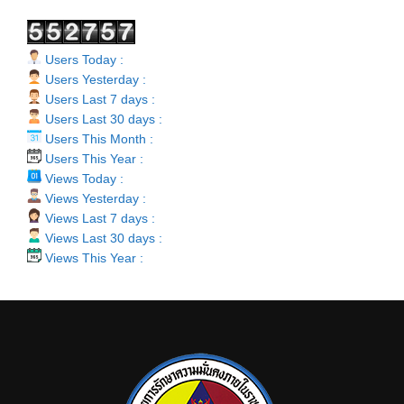
Users Today :
Users Yesterday :
Users Last 7 days :
Users Last 30 days :
Users This Month :
Users This Year :
Views Today :
Views Yesterday :
Views Last 7 days :
Views Last 30 days :
Views This Year :