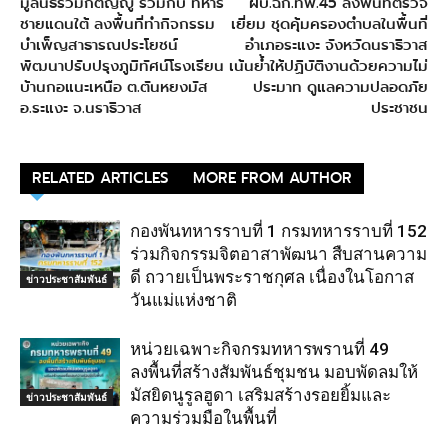
มูลนิธิร่วมกตัญญู ร่วมกับ ทหาร
ผบ.ฉก.ทพ.45 ลงพื้นที่ตรวจ
ชายแดนใต้ ลงพื้นที่ทำกิจกรรม
เยี่ยม ชุดคุ้มครองตำบลในพื้นที่
บำเพ็ญสาธารณประโยชน์
อำเภอระแงะ จังหวัดนราธิวาส
พัฒนาปรับปรุงภูมิทัศน์โรงเรียน
เน้นย้ำให้ปฏิบัติงานด้วยความไม่
บ้านกอแนะเหนือ ต.ตันหยงมัส
ประมาท ดูแลความปลอดภัย
อ.ระแงะ จ.นราธิวาส
ประชาชน
RELATED ARTICLES
MORE FROM AUTHOR
กองพันทหารราบที่ 1 กรมทหารราบที่ 152
ร่วมกิจกรรมจิตอาสาพัฒนา สืบสานความ
ดี ถวายเป็นพระราชกุศล เนื่องในโอกาส
ข่าวประชาสัมพันธ์
วันแม่แห่งชาติ
หน่วยเฉพาะกิจกรมทหารพรานที่ 49
ลงพื้นที่สร้างสัมพันธ์ชุมชน มอบพัดลมให้
มัสยิดนูรูลฮูดา เสริมสร้างรอยยิ้มและ
ข่าวประชาสัมพันธ์
ความร่วมมือในพื้นที่