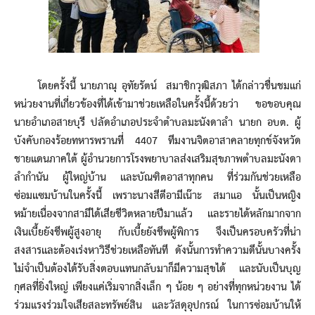
โดยครั้งนี้ นายภาณุ อุทัยรัตน์ สมาชิกวุฒิสภา ได้กล่าวชื่นชมแก่
หน่วยงานที่เกี่ยวข้องที่ได้เข้ามาช่วยเหลือในครั้งนี้ด้วยว่า ขอขอบคุณ
นายอำเภอสายบุรี ปลัดอำเภอประจำตำบลมะนังดาลำ นายก อบต. ผู้
บังคับกองร้อยทหารพรานที่ 4407 ทีมงานจิตอาสาคลายทุกข์จังหวัด
ชายแดนภาคใต้ ผู้อำนวยการโรงพยาบาลส่งเสริมสุขภาพตำบลมะนังดา
ลำกำนัน ผู้ใหญ่บ้าน และบัณฑิตอาสาทุกคน ที่ร่วมกันช่วยเหลือ
ซ่อมแซมบ้านในครั้งนี้ เพราะนางสีตีอามีเน๊าะ สมาแอ นั้นเป็นหญิง
หม้ายเนื่องจากสามีได้เสียชีวิตหลายปีมาแล้ว และรายได้หลักมากจาก
เงินเบี้ยยังชีพผู้สูงอายุ กับเบี้ยยังชีพผู้พิการ จึงเป็นครอบครัวที่น่า
สงสารและต้องเร่งหาวิธีช่วยเหลือทันที ดังนั้นการทำความดีนั้นบางครั้ง
ไม่จำเป็นต้องได้รับสิ่งตอบแทนกลับมาก็มีความสุขได้ และนับเป็นบุญ
กุศลที่ยิ่งใหญ่ เพียงแค่เริ่มจากสิ่งเล็ก ๆ น้อย ๆ อย่างที่ทุกหน่วยงาน ได้
ร่วมแรงร่วมใจเสียสละทรัพย์สิน และวัสดุอุปกรณ์ ในการซ่อมบ้านให้