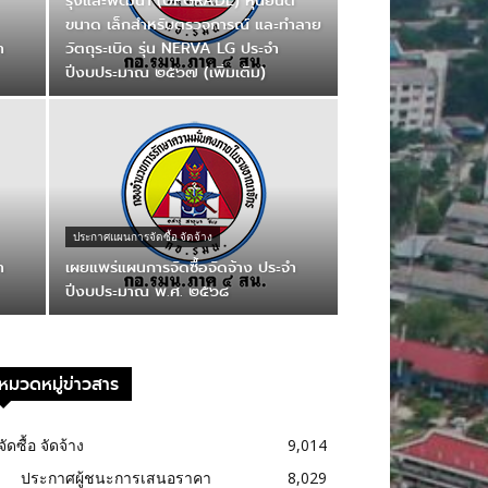
รุงและพัฒนา (UPGRADE) หุ่นยนต์
ขนาด เล็กสําหรับตรวจการณ์ และทําลาย
ำ
วัตถุระเบิด รุ่น NERVA LG ประจํา
ปีงบประมาณ ๒๕๖๗ (เพิ่มเติม)
ประกาศแผนการจัดซื้อ จัดจ้าง
า
เผยแพร่แผนการจัดซื้อจัดจ้าง ประจำ
ปีงบประมาณ พ.ศ. ๒๕๖๘
หมวดหมู่ข่าวสาร
จัดซื้อ จัดจ้าง
9,014
ประกาศผู้ชนะการเสนอราคา
8,029