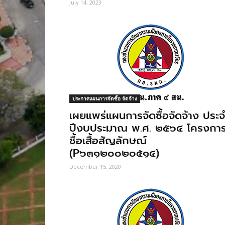
July 14, 2023
ประกาศแผนการจัดซื้อ จัดจ้าง
เผยแพร่แผนการจัดซื้อจัดจ้าง ประจํ
ปีงบประมาณ พ.ศ. ๒๕๖๔ โครงกา
ซื้อเสื้อสัญลักษณ์
(P๖๓๑๒๐๐๒๐๕๑๔)
December 15, 2020