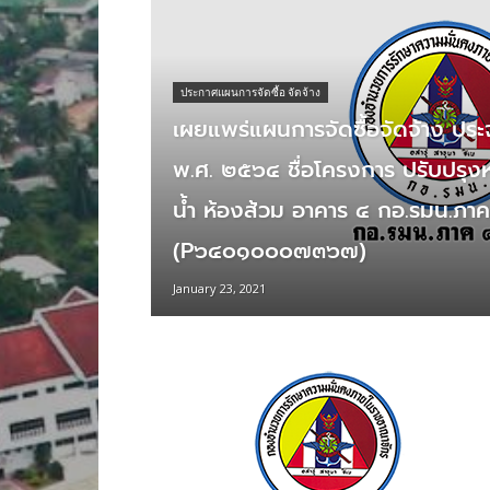
ประกาศแผนการจัดซื้อ จัดจ้าง
เผยแพร่แผนการจัดซื้อจัดจ้าง ปร
พ.ศ. ๒๕๖๔ ชื่อโครงการ ปรับปรุง
นํ้า ห้องส้วม อาคาร ๔ กอ.รมน.ภา
(P๖๔๐๑๐๐๐๗๓๖๗)
January 23, 2021