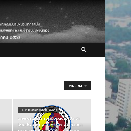
RANDOM
ประกาศแผนการจัดซื้อ จัดจ้าง
เผยแพร่แผนการจัดซื้อจัดจ้าง ประจํา
ปีงบประมาณ พ.ศ. ๒๕๖๗ จ้างซ่อมบํา